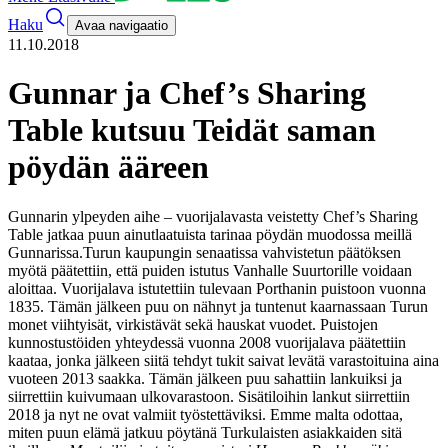
Haku
Avaa navigaatio
11.10.2018
Gunnar ja Chef’s Sharing
Table kutsuu Teidät saman
pöydän ääreen
Gunnarin ylpeyden aihe – vuorijalavasta veistetty Chef’s Sharing
Table jatkaa puun ainutlaatuista tarinaa pöydän muodossa meillä
Gunnarissa.
Turun kaupungin senaatissa vahvistetun päätöksen
myötä päätettiin, että puiden istutus Vanhalle Suurtorille voidaan
aloittaa. Vuorijalava istutettiin tulevaan Porthanin puistoon vuonna
1835. Tämän jälkeen puu on nähnyt ja tuntenut kaarnassaan Turun
monet viihtyisät, virkistävät sekä hauskat vuodet. Puistojen
kunnostustöiden yhteydessä vuonna 2008 vuorijalava päätettiin
kaataa, jonka jälkeen siitä tehdyt tukit saivat levätä varastoituina aina
vuoteen 2013 saakka. Tämän jälkeen puu sahattiin lankuiksi ja
siirrettiin kuivumaan ulkovarastoon. Sisätiloihin lankut siirrettiin
2018 ja nyt ne ovat valmiit työstettäviksi. Emme malta odottaa,
miten puun elämä jatkuu pöytänä Turkulaisten asiakkaiden sitä