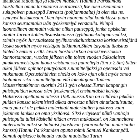
ihaillessa.
Muotoilija ja taiteen maisteri Hannnu Parkkamäki
taustoittaa omaa tarinaansa seuraavasti;
Itse olen useamman
sukupolven puuseppä Jurvasta (pohjanmaalta) ja olen siis ns.
syntynyt lastukasaan.
Olen hyvin nuorena ollut kontaktissa puun
kanssa seuraamalla isän työskentelyä verstaalla. Niinpä
luonnollinen ammatin valinta olikin puuseppä, jonka opiskelun
aloitin Jurvan kotiteollisuuskoulussa tyylihuonekalupuusepäksi,
toimin myös Jurvalaisessa tyylihuonekalutehtaassa koristeveistäjänä
koska suoritin myös veistäjän tutkinnon.
Sitten tarjoutui tilaisuus
lähteä Sveitsiin 1700- luvun luostarikirkon barokkiveistoksia
kunnostamaan, vuoden jälkeen olin toisen vuoden Saksalaisen
puukuvanveistäjän luona veistämässä puureliefiä (5m x 2,5m).
Sitten
alkoi jälleen opinnot puutyöalan suunnittelijaksi ja opetusala vei
mukanaan.
Opetustehtävien ohella on koko ajan ollut myös omaa
tuotantoa sekä suunnittelijana että toteuttajana.
Taiteen
Maisterintutkinnon suoritin 2013 työn ohessa.
Turun kaupungin
puistopuiden kanssa olen työskennellyt ensimmäisiä kertoja
Halikossa opettajana ollessa 1990 alussa.
Kun on riittävän pitkään
puiden kanssa tekemisissä alkaa arvostaa niiden ainutlaatuisuutta,
enää puu ei ole pelkkä materiaali materiaalien joukossa vaan
jokainen lankku on oma yksilönsä. Siksi erityisesti näitä vanhoja
puistopuita tulisi käsitellä niiden arvon mukaisesti, on kuunneltava
materiaalia miksi se haluaisi jalostuvan (vuoropuhelua materiaalin
kanssa).
Hannu Parkkamäen apuna toimii Samuel Kankaanpää.
Samuli opiskelee kolmatta vuotta muotoilua Turun