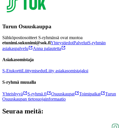
Turun Osuuskauppa
Sähköpostiosoitteet S-ryhmässä ovat muotoa
etunimi.sukunimi@sok.fi
Yhteystiedot
Palvelut
S-ryhmän
asiakaspalvelu
Anna palautetta
Asiakasomistaja
S-Etukortti
Liittymisedut
Liity asiakasomistajaksi
S-ryhmä muualla
Yhteishyvä
S-ryhmä.fi
Osuuskaupat
Toimipaikat
Turun
Osuuskaupan tietosuojainformaatio
Seuraa meitä: