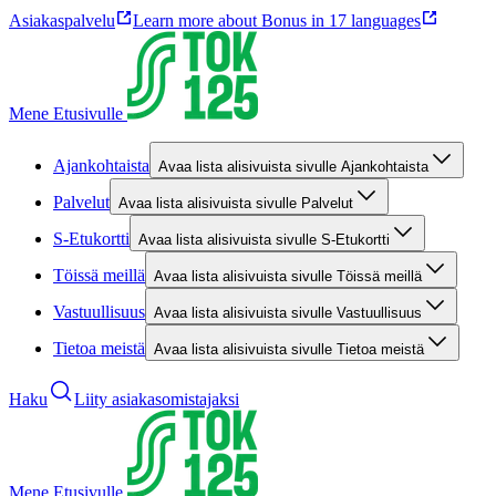
Asiakaspalvelu
Learn more about Bonus in 17 languages
Mene Etusivulle
Ajankohtaista
Avaa lista alisivuista sivulle Ajankohtaista
Palvelut
Avaa lista alisivuista sivulle Palvelut
S-Etukortti
Avaa lista alisivuista sivulle S-Etukortti
Töissä meillä
Avaa lista alisivuista sivulle Töissä meillä
Vastuullisuus
Avaa lista alisivuista sivulle Vastuullisuus
Tietoa meistä
Avaa lista alisivuista sivulle Tietoa meistä
Haku
Liity asiakasomistajaksi
Mene Etusivulle