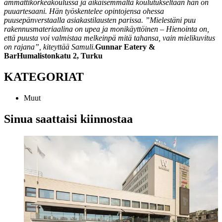
ammattikorkeakoulussa ja aikaisemmalta koulutukseltaan hän on
puuartesaani. Hän työskentelee opintojensa ohessa
puusepänverstaalla asiakastilausten parissa.
”Mielestäni puu
rakennusmateriaalina on upea ja monikäyttöinen – Hienointa on,
että puusta voi valmistaa melkeinpä mitä tahansa, vain mielikuvitus
on rajana”, kiteyttää Samuli.
Gunnar Eatery &
BarHumalistonkatu 2, Turku
KATEGORIAT
Muut
Sinua saattaisi kiinnostaa