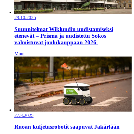
29.10.2025
Suunnitelmat Wiklundin uudistamiseksi
etenevät – Prisma ja uudistettu Sokos
valmistuvat joulukauppaan 2026
Muut
27.8.2025
Ruoan kuljetusrobotit saapuvat Jäkärlään