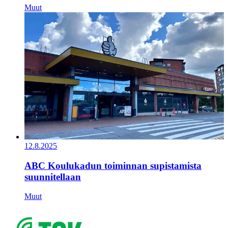
Muut
12.8.2025
ABC Koulukadun toiminnan supistamista
suunnitellaan
Muut