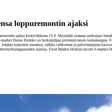
nsa loppuremontin ajaksi
uremontin ajaksi keskiviikkona 15.9. Myymälä avataan uudestaan lok
-market Hansa Herkku on herkuttelijan premium-tason ruokakauppa. Foo
t. Jotakin kuitenkin muuttuu, vaikka valikoimat ja palvelutarjonta kasva
ä yhteistyökumppaneiden kanssa. Food Market Herkun tavoin S-market H