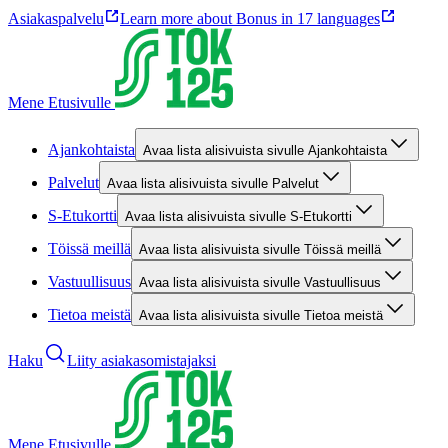
Asiakaspalvelu
Learn more about Bonus in 17 languages
Mene Etusivulle
Ajankohtaista
Avaa lista alisivuista sivulle Ajankohtaista
Palvelut
Avaa lista alisivuista sivulle Palvelut
S-Etukortti
Avaa lista alisivuista sivulle S-Etukortti
Töissä meillä
Avaa lista alisivuista sivulle Töissä meillä
Vastuullisuus
Avaa lista alisivuista sivulle Vastuullisuus
Tietoa meistä
Avaa lista alisivuista sivulle Tietoa meistä
Haku
Liity asiakasomistajaksi
Mene Etusivulle