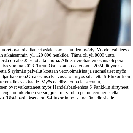
 nuoret ovat oivaltaneet asiakasomistajuuden hyödyt.
Vuodenvaihteessa
n aikaisemmin, yli 120 000 henkilöä. Tämä oli yli 8000 uutta
tä oli alle 25-vuotiaita nuoria. Alle 35-vuotiaiden osuus oli peräti
nätys vuonna 2023. Turun Osuuskaupassa vuonna 2024 liittyneistä
 että S-ryhmän palvelut koetaan vetovoimaisina ja suomalaiset myös
iljardia euroa.
Oma osansa kasvussa on myös sillä, että S-Etukortti on
oremmalle asiakkaalle. Myös edellisvuonna lanseerattu,
een ovat vaikuttaneet myös Handelsbankenista S-Pankkiin siirtyneet
na englanninkielinen versio, joka on saadun palautteen perustella
a. Tästä osoituksena on S-Etukortin nousu neljännelle sijalle