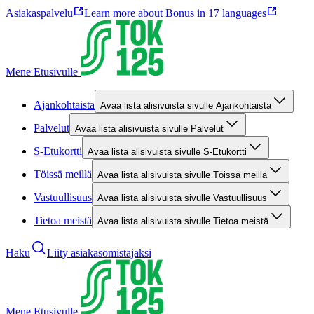
Asiakaspalvelu
Learn more about Bonus in 17 languages
Mene Etusivulle
Ajankohtaista
Avaa lista alisivuista sivulle Ajankohtaista
Palvelut
Avaa lista alisivuista sivulle Palvelut
S-Etukortti
Avaa lista alisivuista sivulle S-Etukortti
Töissä meillä
Avaa lista alisivuista sivulle Töissä meillä
Vastuullisuus
Avaa lista alisivuista sivulle Vastuullisuus
Tietoa meistä
Avaa lista alisivuista sivulle Tietoa meistä
Haku
Liity asiakasomistajaksi
Mene Etusivulle