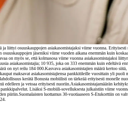
ja liittyi osuuskauppojen asiakasomistajaksi viime vuonna. Erityisesti
hmän osuuskauppojen jäseniksi viime vuoden aikana enemmän kuin koskaa
a on myös se, että kolmasosa viime vuonna asiakasomistajaksi liittyneis
sia asiakasomistajia; 10 935, joka on 333 enemmän kuin edeltävä en
ärä on nyt reilu 184 000.
Kasvava asiakasomistajien määrä kertoo siitä,
aupat maksavat asiakasomistajiensa pankkitileille vuosittain yli puoli m
hdollisuus kerätä Bonusta mobiilisti on tärkeää erityisesti monelle nu
i edelleen ja vetoaa erityisesti nuoriin.
Asiakasomistajamäärän kehityks
t pankkipalvelut. Lisäksi S-mobiili-sovelluksesta julkaistiin viime vuon
en piiriin.
Suomalaisten luottamus 30-vuotiaaseen S-Etukorttiin on vahv
24.