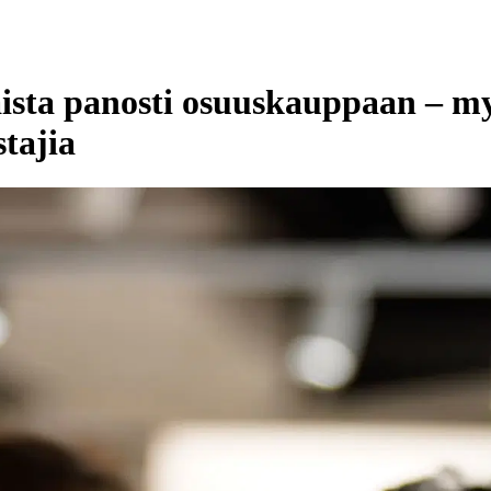
laista panosti osuuskauppaan –
tajia