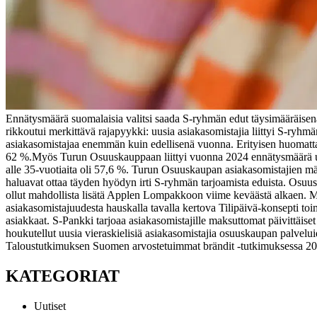
Ennätysmäärä suomalaisia valitsi saada S-ryhmän edut täysimääräisenä 
rikkoutui merkittävä rajapyykki: uusia asiakasomistajia liittyi S-ry
asiakasomistajaa enemmän kuin edellisenä vuonna. Erityisen huomattava
62 %.
Myös Turun Osuuskauppaan liittyi vuonna 2024 ennätysmäärä uu
alle 35-vuotiaita oli 57,6 %. Turun Osuuskaupan asiakasomistajien mä
haluavat ottaa täyden hyödyn irti S-ryhmän tarjoamista eduista. Osuusk
ollut mahdollista lisätä Applen Lompakkoon viime keväästä alkaen. Ma
asiakasomistajuudesta hauskalla tavalla kertova Tilipäivä-konsepti toimi
asiakkaat. S-Pankki tarjoaa asiakasomistajille maksuttomat päivittäise
houkutellut uusia vieraskielisiä asiakasomistajia osuuskaupan palveluid
Taloustutkimuksen Suomen arvostetuimmat brändit -tutkimuksessa 20
KATEGORIAT
Uutiset