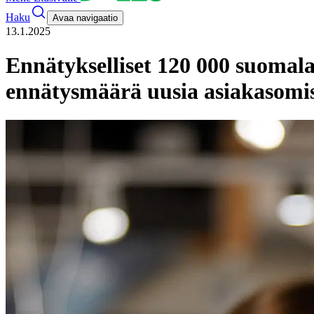
Haku
Avaa navigaatio
13.1.2025
Ennätykselliset 120 000 suoma
ennätysmäärä uusia asiakasomis