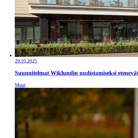
29.10.2025
Suunnitelmat Wiklundin uudistamiseksi etenevä
Muut