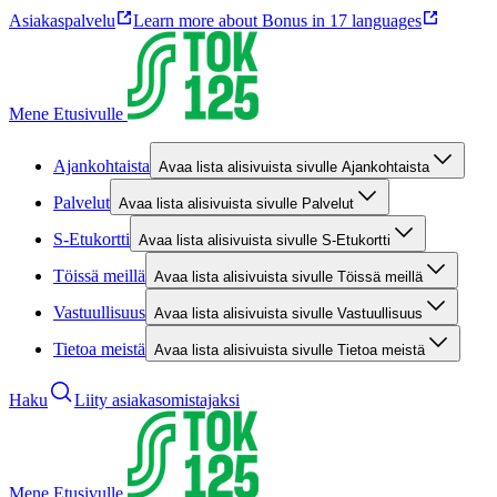
Asiakaspalvelu
Learn more about Bonus in 17 languages
Mene Etusivulle
Ajankohtaista
Avaa lista alisivuista sivulle Ajankohtaista
Palvelut
Avaa lista alisivuista sivulle Palvelut
S-Etukortti
Avaa lista alisivuista sivulle S-Etukortti
Töissä meillä
Avaa lista alisivuista sivulle Töissä meillä
Vastuullisuus
Avaa lista alisivuista sivulle Vastuullisuus
Tietoa meistä
Avaa lista alisivuista sivulle Tietoa meistä
Haku
Liity asiakasomistajaksi
Mene Etusivulle