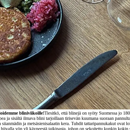
oidemme bliniviikoille!
Tiesitkö, että blinejä on syöty Suomessa jo 180
pea ja sisältä ilmava blini tarjoillaan tirisevän kuumana suoraan pannulta
siianmädin ja metsäsienisalaatin kera. Tuhdit tattaripannukakut ovat loi
 hiivalla yön yli käyneestä taikinasta, johon on sekoitettu kunkin kokin