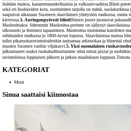
lisätään maitoa, kananmunankeltuaisia ja valkuaisvaahtoa.
Blinit paist
sekä eri lisukkeiden kera, useimmiten tarjolla on mätiä, suolakurkkua ja
saapuivat aikanaan Suomeen slaavilaisen ylimystön matkassa, mutta niid
kierrossa.
3. Auringonpyöreät blinit
Blinien juuret juontavat pakanallis
Maslenitsaksi. Sittemmin Maslenitsa-perinne on säilynyt slaavilaisissa 
ulkonaolo ja ihmisten tapaaminen. Maslenitsa muistuttaa katolisten mai
ruhtinaiden matkassa jo 1800-luvun lopussa. Slaavilaisissa maissa blinit 
tullut pikaruokaravintoloidenkin tarjoamaa arkiruokaa ja blineistä ohu
muuten Suomen vanhin viljakasvi.
5. Yksi suomalaisen ruokavuode
jalkautuneet osaksi ruokakulttuuriamme siinä missä pizzat ja sushitki
ravintoloissa loppiaisen jälkeen ja jatkuu maaliskuun loppuun.
Tutustu
KATEGORIAT
Muut
Sinua saattaisi kiinnostaa