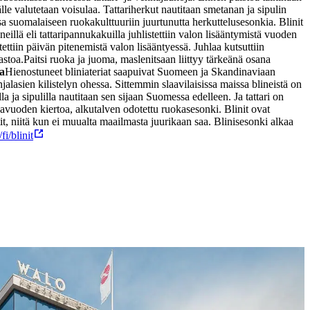
älle valutetaan voisulaa. Tattariherkut nautitaan smetanan ja sipulin
sa suomalaiseen ruokakulttuuriin juurtunutta herkuttelusesonkia. Blinit
llä eli tattaripannukakuilla juhlistettiin valon lisääntymistä vuoden
stettiin päivän pitenemistä valon lisääntyessä. Juhlaa kutsuttiin
astoa.
Paitsi ruoka ja juoma, maslenitsaan liittyy tärkeänä osana
a
Hienostuneet bliniateriat saapuivat Suomeen ja Skandinaviaan
njalasien kilistelyn ohessa. Sittemmin slaavilaisissa maissa blineistä on
a ja sipulilla nautitaan sen sijaan Suomessa edelleen. Ja tattari on
kavuoden kiertoa, alkutalven odotettu ruokasesonki. Blinit ovat
, niitä kun ei muualta maailmasta juurikaan saa. Blinisesonki alkaa
i/blinit