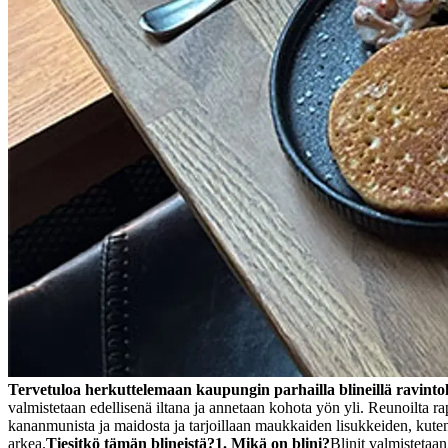
Tervetuloa herkuttelemaan kaupungin parhailla blineillä ravintol
valmistetaan edellisenä iltana ja annetaan kohota yön yli. Reunoilta ra
kananmunista ja maidosta ja tarjoillaan maukkaiden lisukkeiden, kuten 
arkea.
Tiesitkö tämän blineistä?
1. Mikä on blini?
Blinit valmistetaan