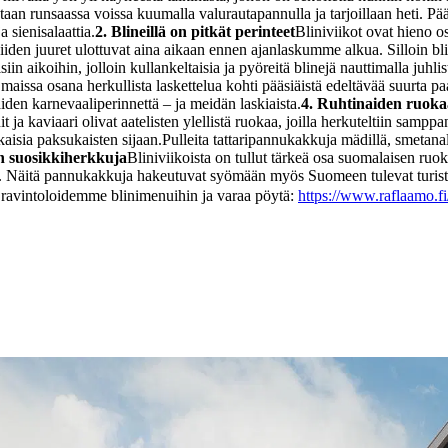
etaan runsaassa voissa kuumalla valurautapannulla ja tarjoillaan heti. Pä
 sienisalaattia.
2. Blineillä on pitkät perinteet
Bliniviikot ovat hieno o
en juuret ulottuvat aina aikaan ennen ajanlaskumme alkua. Silloin blinei
iin aikoihin, jolloin kullankeltaisia ja pyöreitä blinejä nauttimalla juhli
maissa osana herkullista laskettelua kohti pääsiäistä edeltävää suurta pa
den karnevaaliperinnettä – ja meidän laskiaista.
4. Ruhtinaiden ruoka
ja kaviaari olivat aatelisten ylellistä ruokaa, joilla herkuteltiin samppa
kaisia paksukaisten sijaan.
Pulleita tattaripannukakkuja mädillä, smetanall
n suosikkiherkkuja
Bliniviikoista on tullut tärkeä osa suomalaisen ruo
n. Näitä pannukakkuja hakeutuvat syömään myös Suomeen tulevat turistit
 ravintoloidemme blinimenuihin ja varaa pöytä:
https://www.raflaamo.fi/f