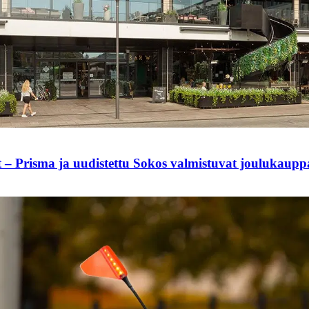
t – Prisma ja uudistettu Sokos valmistuvat joulukaup