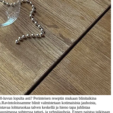
0-luvun lopulta asti? Perinteisen reseptin mukaan blinitaikina
.
Ravintoloissamme blinit valmistetaan kotimaisista jauhoista,
stavaa lohturuokaa talven keskellä ja hieno tapa juhlistaa
 suosimassa suhteessa tattari- ja vehnäjauhoja. Ennen paistoa taikinaan