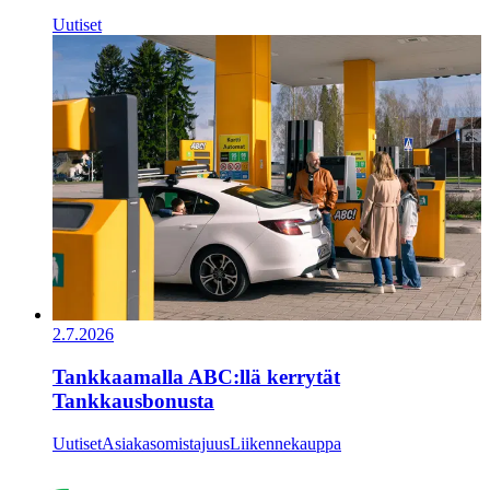
Uutiset
2.7.2026
Tankkaamalla ABC:llä kerrytät
Tankkausbonusta
Uutiset
Asiakasomistajuus
Liikennekauppa