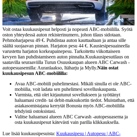
Voit ostaa kuukausipesut helposti ja nopeasti ABC-mobiililla. Syötä
oston yhteydessä auton rekisterinumero, johon tilaus sidotaan.
Pehmoharjapesu 49 €. Puhdistaa auton kauttaaltaan ja antaa sille
säältä suojaavan pinnan.
Harjaton pesu 44 €. Kausiesipesuaineella
varustettu harjaton korkeapainepesu. Tarkoitettu viikottaiseen
kevyen lian puhdistamiseen auton pinnalta.
Kuukausipesutilaus on
saatavilla seuraaviilla Turun Osuuskaupan alueen ABC Carwash -
autopesuasemilla: Auranlaakso, Itäharju ja Mylly.
Näin ostat
kuukausipesun ABC-mobiililla:
Avaa ABC-mobiili puhelimestasi. Mikäli sinulla ei ole ABC-
mobiilia, voit ladata sen puhelimesi sovelluskaupasta.
Varmista, että olet kirjautunut sovellukseen ja syöttänyt
haluamasi credit- tai debit-maksukortin tiedot. Muistathan, että
asiakasomistajana kerrytät Bonusta myös ABC-mobiililla
tehdyistä ostoksistasi.
Valitse haluamasi alueen ABC Carwash -autopesuasema ja
osta kuukausipesut kätevästi vain parilla klikkauksella.
Lue lisää kuukausipesuista:
Kuukausipesu | Autopesu | ABC-