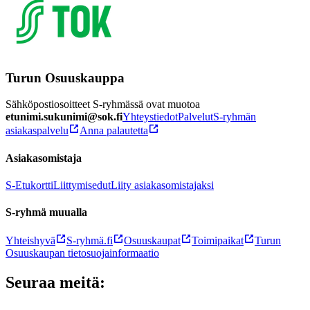
Turun Osuuskauppa
Sähköpostiosoitteet S-ryhmässä ovat muotoa
etunimi.sukunimi@sok.fi
Yhteystiedot
Palvelut
S-ryhmän
asiakaspalvelu
Anna palautetta
Asiakasomistaja
S-Etukortti
Liittymisedut
Liity asiakasomistajaksi
S-ryhmä muualla
Yhteishyvä
S-ryhmä.fi
Osuuskaupat
Toimipaikat
Turun
Osuuskaupan tietosuojainformaatio
Seuraa meitä: