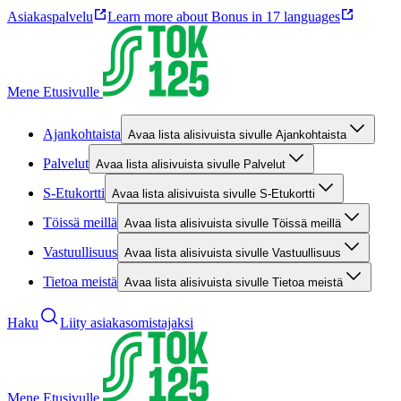
Asiakaspalvelu
Learn more about Bonus in 17 languages
Mene Etusivulle
Ajankohtaista
Avaa lista alisivuista sivulle Ajankohtaista
Palvelut
Avaa lista alisivuista sivulle Palvelut
S-Etukortti
Avaa lista alisivuista sivulle S-Etukortti
Töissä meillä
Avaa lista alisivuista sivulle Töissä meillä
Vastuullisuus
Avaa lista alisivuista sivulle Vastuullisuus
Tietoa meistä
Avaa lista alisivuista sivulle Tietoa meistä
Haku
Liity asiakasomistajaksi
Mene Etusivulle