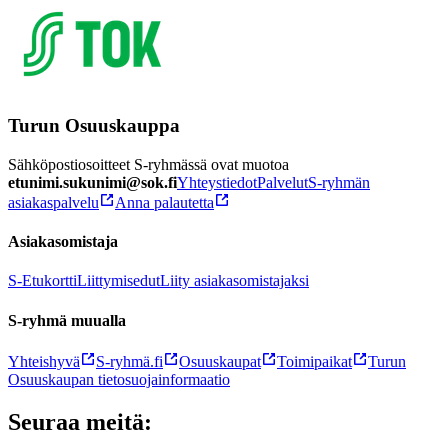
Turun Osuuskauppa
Sähköpostiosoitteet S-ryhmässä ovat muotoa
etunimi.sukunimi@sok.fi
Yhteystiedot
Palvelut
S-ryhmän
asiakaspalvelu
Anna palautetta
Asiakasomistaja
S-Etukortti
Liittymisedut
Liity asiakasomistajaksi
S-ryhmä muualla
Yhteishyvä
S-ryhmä.fi
Osuuskaupat
Toimipaikat
Turun
Osuuskaupan tietosuojainformaatio
Seuraa meitä: