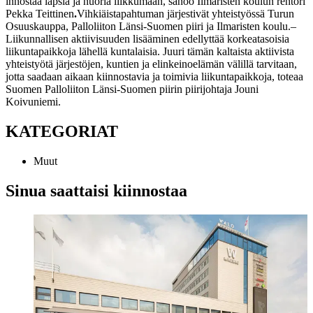
innostaa lapsia ja nuoria liikkumaan, sanoo Ilmaristen koulun rehtori
Pekka Teittinen
.
Vihkiäistapahtuman järjestivät yhteistyössä Turun
Osuuskauppa, Palloliiton Länsi-Suomen piiri ja Ilmaristen koulu.
–
Liikunnallisen aktiivisuuden lisääminen edellyttää korkeatasoisia
liikuntapaikkoja lähellä kuntalaisia. Juuri tämän kaltaista aktiivista
yhteistyötä järjestöjen, kuntien ja elinkeinoelämän välillä tarvitaan,
jotta saadaan aikaan kiinnostavia ja toimivia liikuntapaikkoja, toteaa
Suomen Palloliiton Länsi-Suomen piirin piirijohtaja Jouni
Koivuniemi.
KATEGORIAT
Muut
Sinua saattaisi kiinnostaa