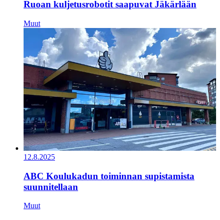
Ruoan kuljetusrobotit saapuvat Jäkärlään
Muut
12.8.2025
ABC Koulukadun toiminnan supistamista
suunnitellaan
Muut