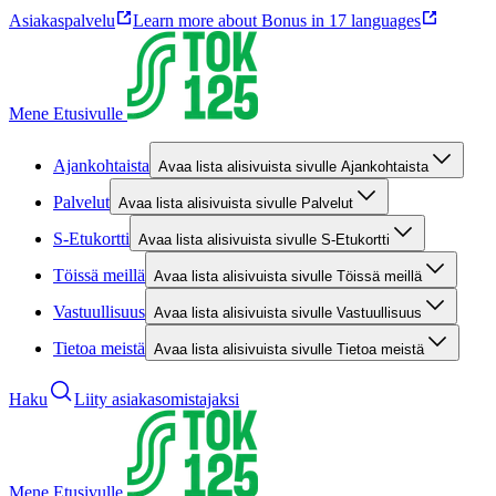
Asiakaspalvelu
Learn more about Bonus in 17 languages
Mene Etusivulle
Ajankohtaista
Avaa lista alisivuista sivulle Ajankohtaista
Palvelut
Avaa lista alisivuista sivulle Palvelut
S-Etukortti
Avaa lista alisivuista sivulle S-Etukortti
Töissä meillä
Avaa lista alisivuista sivulle Töissä meillä
Vastuullisuus
Avaa lista alisivuista sivulle Vastuullisuus
Tietoa meistä
Avaa lista alisivuista sivulle Tietoa meistä
Haku
Liity asiakasomistajaksi
Mene Etusivulle