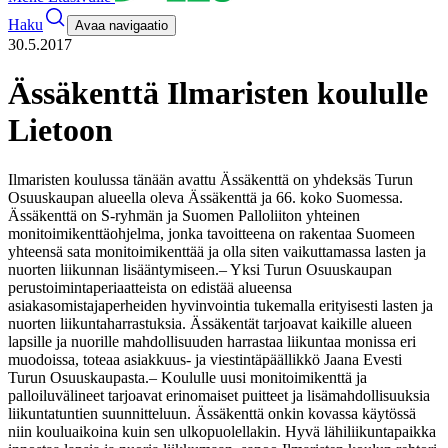
Haku
Avaa navigaatio
30.5.2017
Ässäkenttä Ilmaristen koululle
Lietoon
Ilmaristen koulussa tänään avattu Ässäkenttä on yhdeksäs Turun
Osuuskaupan alueella oleva Ässäkenttä ja 66. koko Suomessa.
Ässäkenttä on S-ryhmän ja Suomen Palloliiton yhteinen
monitoimikenttäohjelma, jonka tavoitteena on rakentaa Suomeen
yhteensä sata monitoimikenttää ja olla siten vaikuttamassa lasten ja
nuorten liikunnan lisääntymiseen.
– Yksi Turun Osuuskaupan
perustoimintaperiaatteista on edistää alueensa
asiakasomistajaperheiden hyvinvointia tukemalla erityisesti lasten ja
nuorten liikuntaharrastuksia. Ässäkentät tarjoavat kaikille alueen
lapsille ja nuorille mahdollisuuden harrastaa liikuntaa monissa eri
muodoissa, toteaa asiakkuus- ja viestintäpäällikkö Jaana Evesti
Turun Osuuskaupasta.
– Koululle uusi monitoimikenttä ja
palloiluvälineet tarjoavat erinomaiset puitteet ja lisämahdollisuuksia
liikuntatuntien suunnitteluun. Ässäkenttä onkin kovassa käytössä
niin kouluaikoina kuin sen ulkopuolellakin. Hyvä lähiliikuntapaikka