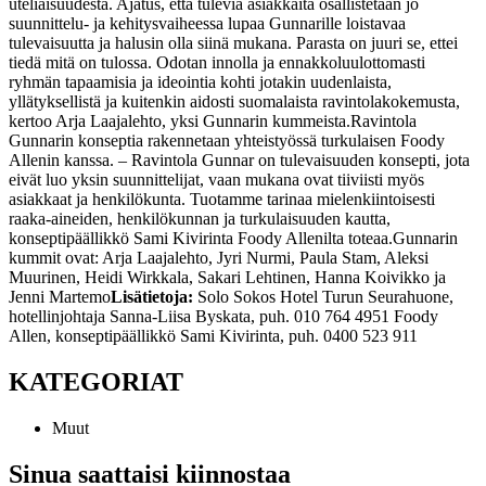
uteliaisuudesta. Ajatus, että tulevia asiakkaita osallistetaan jo
suunnittelu- ja kehitysvaiheessa lupaa Gunnarille loistavaa
tulevaisuutta ja halusin olla siinä mukana. Parasta on juuri se, ettei
tiedä mitä on tulossa. Odotan innolla ja ennakkoluulottomasti
ryhmän tapaamisia ja ideointia kohti jotakin uudenlaista,
yllätyksellistä ja kuitenkin aidosti suomalaista ravintolakokemusta,
kertoo Arja Laajalehto, yksi Gunnarin kummeista.
Ravintola
Gunnarin konseptia rakennetaan yhteistyössä turkulaisen Foody
Allenin kanssa.
– Ravintola Gunnar on tulevaisuuden konsepti, jota
eivät luo yksin suunnittelijat, vaan mukana ovat tiiviisti myös
asiakkaat ja henkilökunta. Tuotamme tarinaa mielenkiintoisesti
raaka-aineiden, henkilökunnan ja turkulaisuuden kautta,
konseptipäällikkö Sami Kivirinta Foody Allenilta toteaa.
Gunnarin
kummit ovat:
Arja Laajalehto, Jyri Nurmi, Paula Stam, Aleksi
Muurinen, Heidi Wirkkala, Sakari Lehtinen, Hanna Koivikko ja
Jenni Martemo
Lisätietoja:
Solo Sokos Hotel Turun Seurahuone,
hotellinjohtaja Sanna-Liisa Byskata, puh. 010 764 4951
Foody
Allen, konseptipäällikkö Sami Kivirinta, puh. 0400 523 911
KATEGORIAT
Muut
Sinua saattaisi kiinnostaa