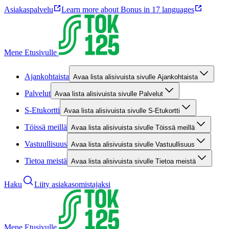
Asiakaspalvelu
Learn more about Bonus in 17 languages
Mene Etusivulle
Ajankohtaista
Avaa lista alisivuista sivulle Ajankohtaista
Palvelut
Avaa lista alisivuista sivulle Palvelut
S-Etukortti
Avaa lista alisivuista sivulle S-Etukortti
Töissä meillä
Avaa lista alisivuista sivulle Töissä meillä
Vastuullisuus
Avaa lista alisivuista sivulle Vastuullisuus
Tietoa meistä
Avaa lista alisivuista sivulle Tietoa meistä
Haku
Liity asiakasomistajaksi
Mene Etusivulle