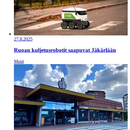
27.8.2025
Ruoan kuljetusrobotit saapuvat Jäkärlään
Muut