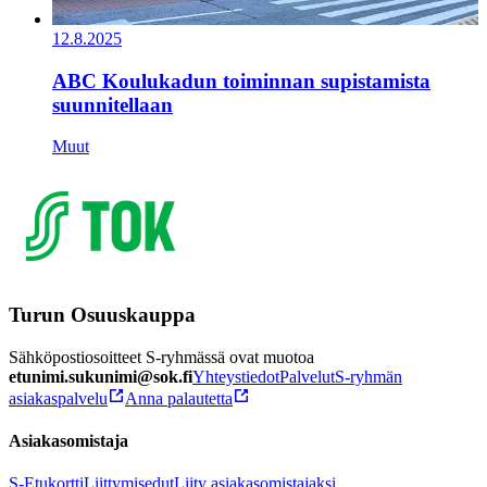
12.8.2025
ABC Koulukadun toiminnan supistamista
suunnitellaan
Muut
Turun Osuuskauppa
Sähköpostiosoitteet S-ryhmässä ovat muotoa
etunimi.sukunimi@sok.fi
Yhteystiedot
Palvelut
S-ryhmän
asiakaspalvelu
Anna palautetta
Asiakasomistaja
S-Etukortti
Liittymisedut
Liity asiakasomistajaksi