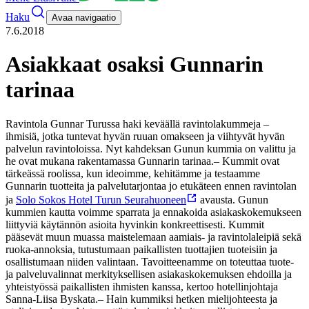
Haku
Avaa navigaatio
7.6.2018
Asiakkaat osaksi Gunnarin
tarinaa
Ravintola Gunnar Turussa haki keväällä ravintolakummeja –
ihmisiä, jotka tuntevat hyvän ruuan omakseen ja viihtyvät hyvän
palvelun ravintoloissa. Nyt kahdeksan Gunun kummia on valittu ja
he ovat mukana rakentamassa Gunnarin tarinaa.
– Kummit ovat
tärkeässä roolissa, kun ideoimme, kehitämme ja testaamme
Gunnarin tuotteita ja palvelutarjontaa jo etukäteen ennen ravintolan
ja
Solo Sokos Hotel Turun Seurahuoneen
avausta. Gunun
kummien kautta voimme sparrata ja ennakoida asiakaskokemukseen
liittyviä käytännön asioita hyvinkin konkreettisesti. Kummit
pääsevät muun muassa maistelemaan aamiais- ja ravintolaleipiä sekä
ruoka-annoksia, tutustumaan paikallisten tuottajien tuoteisiin ja
osallistumaan niiden valintaan. Tavoitteenamme on toteuttaa tuote-
ja palveluvalinnat merkityksellisen asiakaskokemuksen ehdoilla ja
yhteistyössä paikallisten ihmisten kanssa, kertoo hotellinjohtaja
Sanna-Liisa Byskata.
– Hain kummiksi hetken mielijohteesta ja