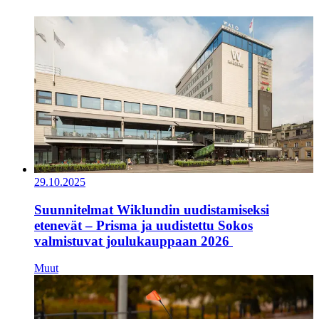
29.10.2025
Suunnitelmat Wiklundin uudistamiseksi
etenevät – Prisma ja uudistettu Sokos
valmistuvat joulukauppaan 2026
Muut