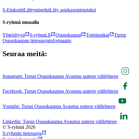
S-Etukortti
Liittymisedut
Liity asiakasomistajaksi
S-ryhmä muualla
Yhteishyvä
S-ryhmä.fi
Osuuskaupat
Toimipaikat
Turun
Osuuskaupan tietosuojainformaatio
Seuraa meitä:
Instagram: Turun Osuuskauppa Avautuu uuteen välilehteen
Facebook: Turun Osuuskauppa Avautuu uuteen välilehteen
Youtube: Turun Osuuskauppa Avautuu uuteen välilehteen
Linkedin: Turun Osuuskauppa Avautuu uuteen välilehteen
© S-ryhmä 2026
S-ryhmän tietosuoja