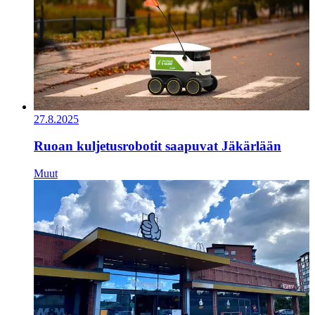
27.8.2025
Ruoan kuljetusrobotit saapuvat Jäkärlään
Muut