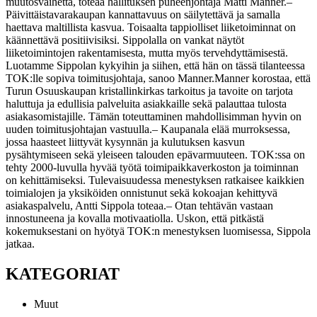
muutosvaihetta, toteaa hallituksen puheenjohtaja Matti Manner.
–
Päivittäistavarakaupan kannattavuus on säilytettävä ja samalla
haettava maltillista kasvua. Toisaalta tappiolliset liiketoiminnat on
käännettävä positiivisiksi. Sippolalla on vankat näytöt
liiketoimintojen rakentamisesta, mutta myös tervehdyttämisestä.
Luotamme Sippolan kykyihin ja siihen, että hän on tässä tilanteessa
TOK:lle sopiva toimitusjohtaja, sanoo Manner.
Manner korostaa, että
Turun Osuuskaupan kristallinkirkas tarkoitus ja tavoite on tarjota
haluttuja ja edullisia palveluita asiakkaille sekä palauttaa tulosta
asiakasomistajille. Tämän toteuttaminen mahdollisimman hyvin on
uuden toimitusjohtajan vastuulla.
– Kaupanala elää murroksessa,
jossa haasteet liittyvät kysynnän ja kulutuksen kasvun
pysähtymiseen sekä yleiseen talouden epävarmuuteen. TOK:ssa on
tehty 2000-luvulla hyvää työtä toimipaikkaverkoston ja toiminnan
on kehittämiseksi. Tulevaisuudessa menestyksen ratkaisee kaikkien
toimialojen ja yksiköiden onnistunut sekä kokoajan kehittyvä
asiakaspalvelu, Antti Sippola toteaa.
– Otan tehtävän vastaan
innostuneena ja kovalla motivaatiolla. Uskon, että pitkästä
kokemuksestani on hyötyä TOK:n menestyksen luomisessa, Sippola
jatkaa.
KATEGORIAT
Muut