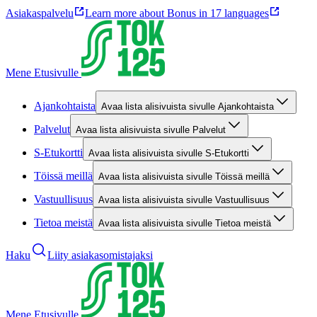
Asiakaspalvelu
Learn more about Bonus in 17 languages
Mene Etusivulle
Ajankohtaista
Avaa lista alisivuista sivulle Ajankohtaista
Palvelut
Avaa lista alisivuista sivulle Palvelut
S-Etukortti
Avaa lista alisivuista sivulle S-Etukortti
Töissä meillä
Avaa lista alisivuista sivulle Töissä meillä
Vastuullisuus
Avaa lista alisivuista sivulle Vastuullisuus
Tietoa meistä
Avaa lista alisivuista sivulle Tietoa meistä
Haku
Liity asiakasomistajaksi
Mene Etusivulle