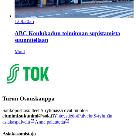
12.8.2025
ABC Koulukadun toiminnan supistamista
suunnitellaan
Muut
Turun Osuuskauppa
Sähköpostiosoitteet S-ryhmässä ovat muotoa
etunimi.sukunimi@sok.fi
Yhteystiedot
Palvelut
S-ryhmän
asiakaspalvelu
Anna palautetta
Asiakasomistaja