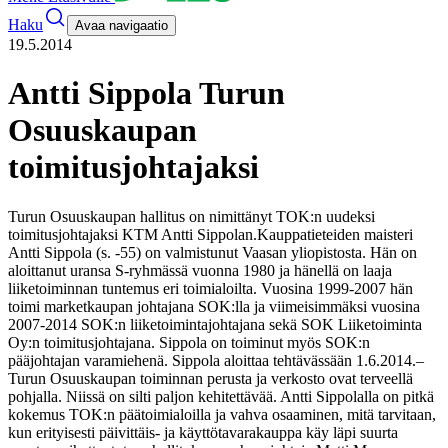
Haku
Avaa navigaatio
19.5.2014
Antti Sippola Turun
Osuuskaupan
toimitusjohtajaksi
Turun Osuuskaupan hallitus on nimittänyt TOK:n uudeksi
toimitusjohtajaksi KTM Antti Sippolan.
Kauppatieteiden maisteri
Antti Sippola (s. -55) on valmistunut Vaasan yliopistosta. Hän on
aloittanut uransa S-ryhmässä vuonna 1980 ja hänellä on laaja
liiketoiminnan tuntemus eri toimialoilta. Vuosina 1999-2007 hän
toimi marketkaupan johtajana SOK:lla ja viimeisimmäksi vuosina
2007-2014 SOK:n liiketoimintajohtajana sekä SOK Liiketoiminta
Oy:n toimitusjohtajana. Sippola on toiminut myös SOK:n
pääjohtajan varamiehenä. Sippola aloittaa tehtävässään 1.6.2014.
–
Turun Osuuskaupan toiminnan perusta ja verkosto ovat terveellä
pohjalla. Niissä on silti paljon kehitettävää. Antti Sippolalla on pitkä
kokemus TOK:n päätoimialoilla ja vahva osaaminen, mitä tarvitaan,
kun erityisesti päivittäis- ja käyttötavarakauppa käy läpi suurta