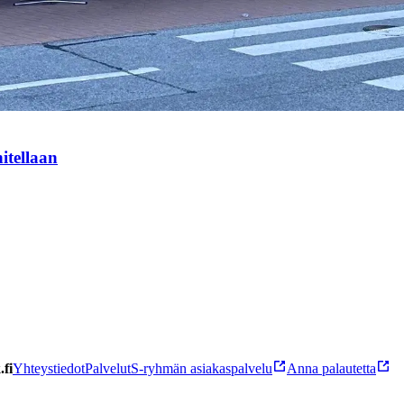
itellaan
fi
Yhteystiedot
Palvelut
S-ryhmän asiakaspalvelu
Anna palautetta