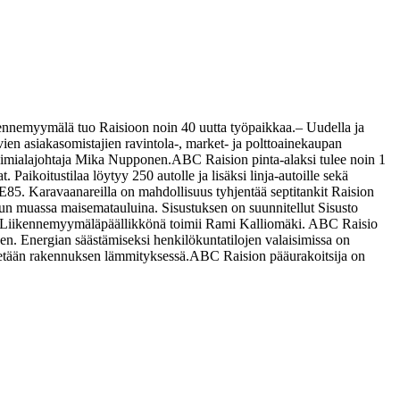
kennemyymälä tuo Raisioon noin 40 uutta työpaikkaa.
– Uudella ja
en asiakasomistajien ravintola-, market- ja polttoainekaupan
toimialajohtaja Mika Nupponen.
ABC Raision pinta-alaksi tulee noin 1
ikoitustilaa löytyy 250 autolle ja lisäksi linja-autoille sekä
x E85. Karavaanareilla on mahdollisuus tyhjentää septitankit Raision
un muassa maisematauluina. Sisustuksen on suunnitellut Sisusto
. Liikennemyymäläpäällikkönä toimii Rami Kalliomäki. ABC Raisio
n. Energian säästämiseksi henkilökuntatilojen valaisimissa on
nnetään rakennuksen lämmityksessä.
ABC Raision pääurakoitsija on