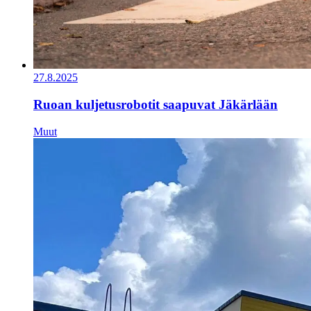
27.8.2025
Ruoan kuljetusrobotit saapuvat Jäkärlään
Muut