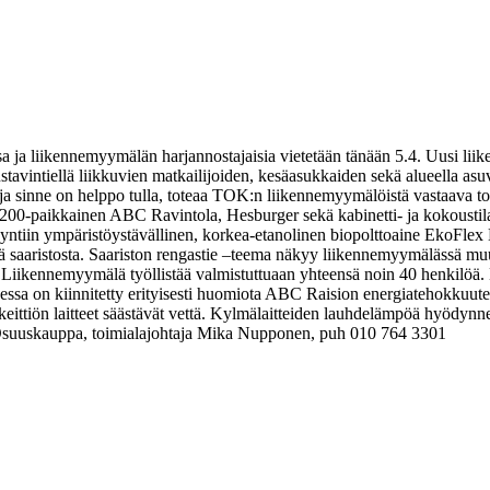
 ja liikennemyymälän harjannostajaisia vietetään tänään 5.4. Uusi lii
vintiellä liikkuvien matkailijoiden, kesäasukkaiden sekä alueella asuvi
 ja sinne on helppo tulla, toteaa TOK:n liikennemyymälöistä vastaava 
paikkainen ABC Ravintola, Hesburger sekä kabinetti- ja kokoustilat. Pa
 myyntiin ympäristöystävällinen, korkea-etanolinen biopolttoaine EkoFle
ä saaristosta. Saariston rengastie –teema näkyy liikennemyymälässä mu
Liikennemyymälä työllistää valmistuttuaan yhteensä noin 40 henkilöä
sa on kiinnitetty erityisesti huomiota ABC Raision energiatehokkuutee
i keittiön laitteet säästävät vettä. Kylmälaitteiden lauhdelämpöä hyödy
suuskauppa, toimialajohtaja Mika Nupponen, puh 010 764 3301