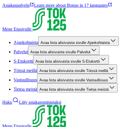
Asiakaspalvelu
Learn more about Bonus in 17 languages
Mene Etusivulle
Ajankohtaista
Avaa lista alisivuista sivulle Ajankohtaista
Palvelut
Avaa lista alisivuista sivulle Palvelut
S-Etukortti
Avaa lista alisivuista sivulle S-Etukortti
Töissä meillä
Avaa lista alisivuista sivulle Töissä meillä
Vastuullisuus
Avaa lista alisivuista sivulle Vastuullisuus
Tietoa meistä
Avaa lista alisivuista sivulle Tietoa meistä
Haku
Liity asiakasomistajaksi
Mene Etusivulle