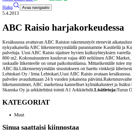
Haku
Avaa navigaatio
5.4.2013
ABC Raisio harjakorkeudessa
Kesäkuussa avattavan ABC Raision rakennustyöt etenevät aikataulussa
nykyaikaisella ABC liikennemyymälällä parannamme Kasitiellä ja Kusta
palveluja. Uusi ABC Raisio sijaitsee hyvien kulkuyhteyksien varrella
800 m2. Kokonaisuuteen kuuluvat vajaa 400 neliöinen ABC Market, 200-
raskaalle liikenteelle on omat paikoitustilansa. Mittarikentälle tulee
ABC:llä.
Liikennemyymälän sisustukseen on haettu vinkkejä läheisest
Lehtokari Oy / Irma Lehtokari.
Uusi ABC Raisio avataan kesäkuussa. 
palvelee avauduttuaan 24 h vuoden jokaisena päivänä.
Rakennusvaihees
liiketunnistimet, ABC marketissa kannelliset kylmäkalusteet ja lisäks
Skanska Oy ja arkkitehtinä toimii A1 Arkkitehdit.
Lisätietoja:
Turun O
KATEGORIAT
Muut
Sinua saattaisi kiinnostaa