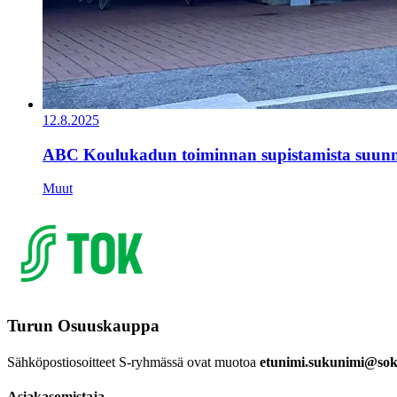
12.8.2025
ABC Koulukadun toiminnan supistamista suunn
Muut
Turun Osuuskauppa
Sähköpostiosoitteet S-ryhmässä ovat muotoa
etunimi.sukunimi@sok.
Asiakasomistaja