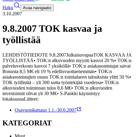
Haku
Avaa navigaatio
3.10.2007
9.8.2007 TOK kasvaa ja
työllistää
LEHDISTÖTIEDOTE 9.8.2007
Julkaisuvapaa
TOK KASVAA JA
TYÖLLISTÄÄ
• TOK:n alkuvuoden myynti kasvoi 20 %
• TOK:n
palveluverkosto kasvoi 7 yksiköllä
• TOK:n asiakasomistajat saivat
Bonusta 8,5 M€ eli 19 % edellisvuotta
enemmän
• TOK:n
asiakasomistajien osuus TOK:n toimialueen talouksista ylitti 50 %
•
TOK työllistää – yli 300 uutta työntekijää vuodessa
• TOK:n
alkuvuoden toiminnan tulos 8,6 M€
• TOK:n alkuvuoden
investoinnit olivat yli 30 M€
• S-Pankki käynnistyy
lokakuussa
Liitteet:
Osavuosikatsaus 1.1.-30.6.2007
KATEGORIAT
Muut