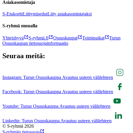
Asiakasomistaja
S-Etukortti
Liittymisedut
Liity asiakasomistajaksi
S-ryhmä muualla
Yhteishyvä
S-ryhmä.fi
Osuuskaupat
Toimipaikat
Turun
Osuuskaupan tietosuojainformaatio
Seuraa meitä:
Instagram: Turun Osuuskauppa Avautuu uuteen välilehteen
Facebook: Turun Osuuskauppa Avautuu uuteen välilehteen
Youtube: Turun Osuuskauppa Avautuu uuteen välilehteen
Linkedin: Turun Osuuskauppa Avautuu uuteen välilehteen
© S-ryhmä 2026
S-ryhmän tietosuoja