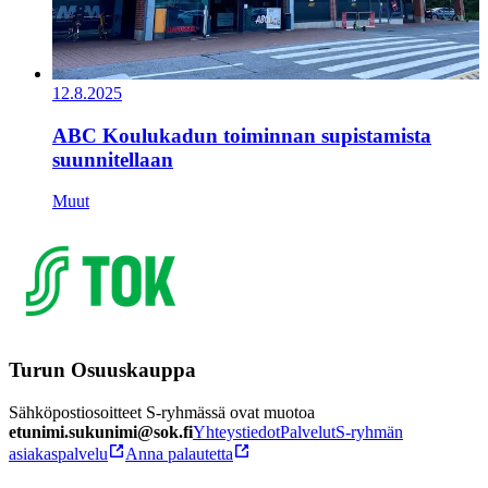
12.8.2025
ABC Koulukadun toiminnan supistamista
suunnitellaan
Muut
Turun Osuuskauppa
Sähköpostiosoitteet S-ryhmässä ovat muotoa
etunimi.sukunimi@sok.fi
Yhteystiedot
Palvelut
S-ryhmän
asiakaspalvelu
Anna palautetta