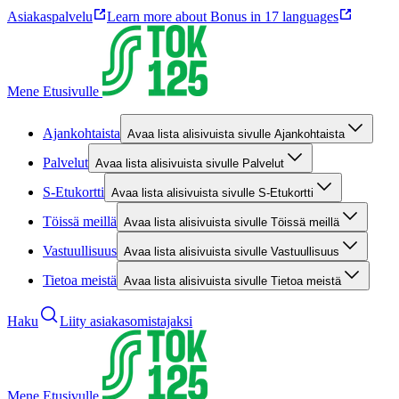
Asiakaspalvelu
Learn more about Bonus in 17 languages
Mene Etusivulle
Ajankohtaista
Avaa lista alisivuista sivulle Ajankohtaista
Palvelut
Avaa lista alisivuista sivulle Palvelut
S-Etukortti
Avaa lista alisivuista sivulle S-Etukortti
Töissä meillä
Avaa lista alisivuista sivulle Töissä meillä
Vastuullisuus
Avaa lista alisivuista sivulle Vastuullisuus
Tietoa meistä
Avaa lista alisivuista sivulle Tietoa meistä
Haku
Liity asiakasomistajaksi
Mene Etusivulle