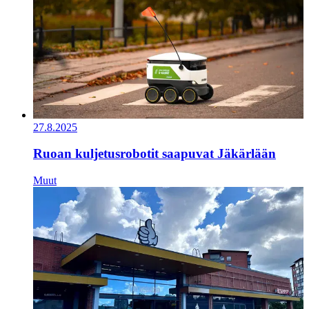
27.8.2025
Ruoan kuljetusrobotit saapuvat Jäkärlään
Muut