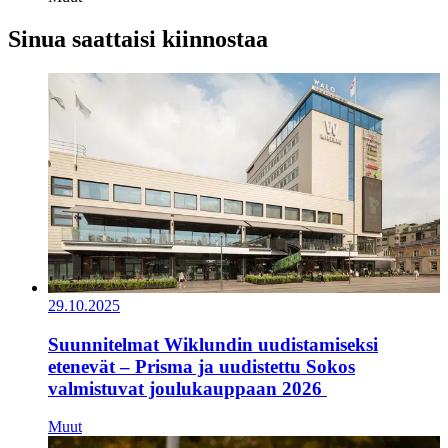
Sinua saattaisi kiinnostaa
29.10.2025
Suunnitelmat Wiklundin uudistamiseksi
etenevät – Prisma ja uudistettu Sokos
valmistuvat joulukauppaan 2026
Muut