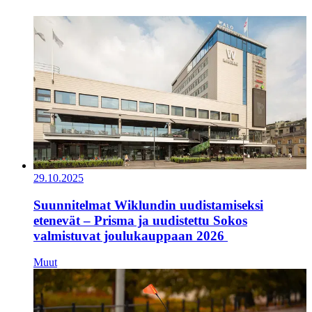
29.10.2025
Suunnitelmat Wiklundin uudistamiseksi
etenevät – Prisma ja uudistettu Sokos
valmistuvat joulukauppaan 2026
Muut