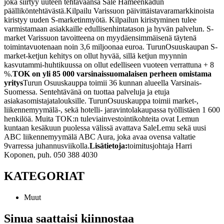
joka siirtyy uuteen tehtäväänsä Sale Hämeenkadun
päällikön
tehtävästä.
Kilpailu Varissuon päivittäistavaramarkkinoista
kiristyy uuden S-marketin
myötä. Kilpailun kiristyminen tulee
varmistamaan asiakkaille edullisen
hintatason ja hyvän palvelun. S-
market Varissuon tavoitteena on myydä
ensimmäisenä täytenä
toimintavuotenaan noin 3,6 miljoonaa euroa. Turun
Osuuskaupan S-
market-ketjun kehitys on ollut hyvää, sillä ketjun myynnin
kasvu
tammi-huhtikuussa on ollut edelliseen vuoteen verrattuna + 8
%.
TOK on yli 85 000 varsinaissuomalaisen perheen omistama
yritys
Turun Osuuskauppa toimii 36 kunnan alueella Varsinais-
Suomessa. Sen
tehtävänä on tuottaa palveluja ja etuja
asiakasomistajatalouksille. Turun
Osuuskauppa toimii market-,
liikennemyymälä-, sekä hotelli- ja
ravintolakaupassa työllistäen 1 600
henkilöä. Muita TOK:n tulevia
investointikohteita ovat Lemun
kuntaan kesäkuun puolessa välissä avattava Sale
Lemu sekä uusi
ABC liikennemyymälä ABC Aura, joka avaa ovensa valtatie
9
varressa juhannusviikolla.
Lisätietoja:
toimitusjohtaja Harri
Koponen, puh. 050 388 4030
KATEGORIAT
Muut
Sinua saattaisi kiinnostaa