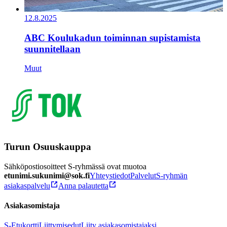
12.8.2025
ABC Koulukadun toiminnan supistamista
suunnitellaan
Muut
Turun Osuuskauppa
Sähköpostiosoitteet S-ryhmässä ovat muotoa
etunimi.sukunimi@sok.fi
Yhteystiedot
Palvelut
S-ryhmän
asiakaspalvelu
Anna palautetta
Asiakasomistaja
S-Etukortti
Liittymisedut
Liity asiakasomistajaksi