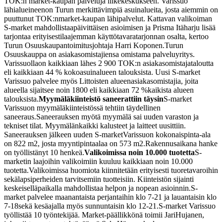
TOK:n market-kaupan palveluja liikekeskukseen. Varissuo
lähialueineen
on Turun merkittävimpiä asuinalueita, josta aiemmin on
puuttunut TOK:n
market-kaupan lähipalvelut. Kattavan valikoiman
S-market mahdollistaa
päivittäisen asioimisen ja Prisma Itäharju lisää
tarjontaa erityisesti
laajemman käyttötavaratarjonnan osalta, kertoo
Turun Osuuskaupan
toimitusjohtaja Harri Koponen.
Turun
Osuuskauppa on asiakasomistajiensa omistama palveluyritys.
Varissuolla
on kaikkiaan lähes 2 900 TOK:n asiakasomistajataloutta
eli kaikkiaan 44 % koko
asuinalueen talouksista. Uusi S-market
Varissuo palvelee myös Littoisten alueen
asiakasomistajia, joita
alueella sijaitsee noin 1800 eli kaikkiaan 72 %
kaikista alueen
talouksista.
Myymäläkiinteistö saneerattiin täysin
S-market
Varissuon myymäläkiinteistössä tehtiin täydellinen
saneeraus.
Saneerauksen myötä myymälä sai uuden varaston ja
tekniset tilat. Myymälän
kaikki kalusteet ja laitteet uusittiin.
Saneerauksen jälkeen uuden S-market
Varissuon kokonaispinta-ala
on 822 m2, josta myyntipintaalaa on 573 m2.
Rakennusaikana hanke
on työllistänyt 10 henkeä.
Valikoimissa noin 10.000 tuotetta
S-
marketin laajoihin valikoimiin kuuluu kaikkiaan noin 10.000
tuotetta.
Valikoimissa huomiota kiinnitetään erityisesti tuoretavaroihin
sekä
lapsiperheiden tarvitsemiin tuotteisiin. Kiinteistön sijainti
keskeisellä
paikalla mahdollistaa helpon ja nopean asioinnin.
S-
market palvelee maanantaista perjantaihin klo 7-21 ja lauantaisin klo
7-18
sekä kesäajalla myös sunnuntaisin klo 12-21.
S-market Varissuo
työllistää 10 työntekijää. Market-päällikkönä toimii Jari
Hujanen,