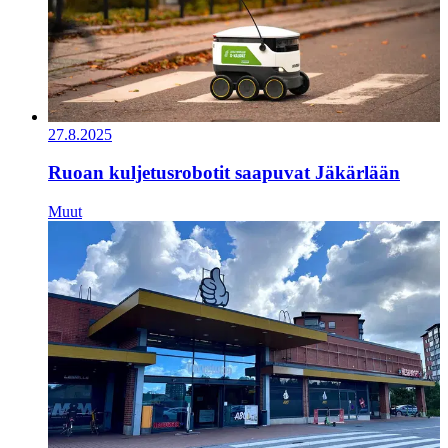
27.8.2025
Ruoan kuljetusrobotit saapuvat Jäkärlään
Muut