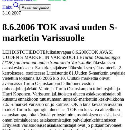
Haku
Avaa navigaatio
3.10.2007
8.6.2006 TOK avasi uuden S-
marketin Varissuolle
LEHDISTÖTIEDOTE
Julkaisuvapaa 8.6.2006
TOK AVASI
UUDEN S-MARKETIN VARISSUOLLE
Turun Osuuskauppa
(TOK) on avannut uuden S-marketin Varissuolle
Itäkeskuksen
ostoskeskukseen. S-market sijaitsee Itäkeskuksen ylätasanteella,
2.
kerroksessa, osoitteessa Littoistentie 81.
Uuden S-marketin avajaisia
vietettiin torstaina 8.6.2006 klo 10. Uutta
S-markettia olivat
avaamassa Turun Osuuskaupan hallintoneuvoston
puheenjohtaja
Matti Vanto ja Turun Osuuskaupan toimitusjohtaja
Harri Koponen. Varissuon ja
Littoisten alueen asiakasomistajat oli
kutsuttu ennakkoon tutustumaan uuteen
S-markettiin keskiviikkona
7.6. S-market Varissuo on jo kolmas
TOK:n tänä keväänä avaama
market Turun kaupungin alueella.
– TOK on kasvava alueellinen
osuuskauppa, joka käyttää yritystoimintansa
tuloksen ensisijaisesti
oman toimialueensa asiakasomistajien palvelujen
kehittämiseen.
Erityisesti varissuolaiset asiakasomistajat ovat jo pitkään
toivoneet