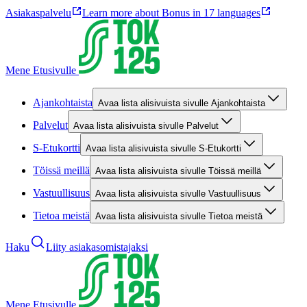
Asiakaspalvelu
Learn more about Bonus in 17 languages
Mene Etusivulle
Ajankohtaista
Avaa lista alisivuista sivulle Ajankohtaista
Palvelut
Avaa lista alisivuista sivulle Palvelut
S-Etukortti
Avaa lista alisivuista sivulle S-Etukortti
Töissä meillä
Avaa lista alisivuista sivulle Töissä meillä
Vastuullisuus
Avaa lista alisivuista sivulle Vastuullisuus
Tietoa meistä
Avaa lista alisivuista sivulle Tietoa meistä
Haku
Liity asiakasomistajaksi
Mene Etusivulle