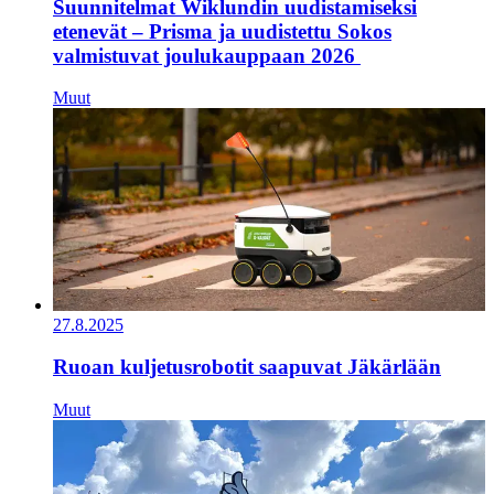
Suunnitelmat Wiklundin uudistamiseksi
etenevät – Prisma ja uudistettu Sokos
valmistuvat joulukauppaan 2026
Muut
27.8.2025
Ruoan kuljetusrobotit saapuvat Jäkärlään
Muut