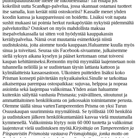
pullonpalautuskone nielee ne nikottelematta? Tai entäpä jos
kokeilisit uutta Scan&go-palvelua, jossa skannaat ostamasi tuotteet
itse samalla, kun keräät niitä ostoskoriisi? Kassalle menet yhden
koodin kanssa ja kauppareissusi on hoidettu. Lisäksi voit napata
sushit mukaasi tai poimia herkut ruokapöytään nykyistä pidemmältä
palvelutorilta? Ostokset on myös mahdollista maksaa
itsepalvelukassalla tai sitten voit hyödyntää kauppakassin
keräilypalvelua. Nämä ovat muutamia esimerkkejä niistä
uudistuksista, joita aiomme tuoda kauppaan.
Haluamme kuulla myös
sinua ja toiveitasi. Seuraa siis Facebook-sivuamme, julkaisemme
siellä syksyn aikana kyselyn ja pääset kertomaan omat toiveesi
kaupan kehittämiseksi.
Remontin myötä myymälää laajennetaan noin
tuhannella neliöllä ja se uudistetaan täysin lattiasta kattoon ja
kylmälaitteista kassaosastoon. Ulkoisten puitteiden lisäksi koko
Prisman konsepti päivitetään nykyaikaiseksi.
Sinulle se tarkoittaa
aikaisempaa parempaa ostospaikkaa: sujuvaa, helppoa ja nopeaa
asiointia sekä laajempaa valikoimaa.
Yhden asian haluamme
kuitenkin säilyttää vanhasta Prismasta; ystävällinen, sitoutunut ja
ammattitaitoinen henkilökunta on jatkossakin toimintamme perusta.
Olemme täällä sinua varten
Tampereentien Prisma on yksi Turun
Osuuskaupan suurimmista myymälöistä. Se työllistää 100 henkilöä
ja uudistuksen jälkeen henkilökuntamäärä kasvaa vielä muutamalla
kymmenellä. Valikoimista löytyy noin 60 000 tuotetta ja valikoimat
laajentuvat vielä uudistuksen myötä.
Kirjoittaja on Tampereentien ja
Piispanristin Prismoista vastaava Prismajohtaja, jonka motto on