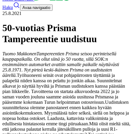
Haku
Avaa navigaatio
25.8.2021
50-vuotias Prisma
Tampereentie uudistuu
Tuomo Makkonen
Tampereentien Prisma seisoo perinteisellä
kauppapaikalla. On ollut siinä jo 50 vuotta, sillä SOK:n
ensimmäinen automarket avattiin samalle paikalle näyttävästi
25.8.1971. Nyt pirteä keski-ikäinen Prisma on uudistusten
äärellä.
Työhuoneeni seinät ovat pohjapiirrosten täyttämiä ja
palapeliä niiden kanssa on pelattu jo jonkin aikaa. Suunnitelmat
alkavat jo näyttää hyviltä ja Prisman uudistuksen kanssa päästään
pian liikkeelle. Tavoitteena on startata alkuvuodesta 2022 ja jo
saman vuoden jouluna saamme asioida uusitussa Prismassa ja
pääsemme kokemaan Turun helpoimman ostosreissun.
Uudistuksen
suunnittelussa olemme panostaneet ennen kaikkea hyvään
asiointikokemukseen. Myymälästä tulee selkeä, siellä on helppoa ja
nopeaa hoitaa ostokset. Laadusta, kattavista valikoimista ja
edullisesta hintatasosta emme tingi piiruakaan.
Mitä olisit mieltä siitä,
että jatkossa palautat kerralla jätesäkillisen pulloja ja uusi R1-