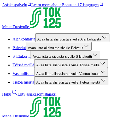
Asiakaspalvelu
Learn more about Bonus in 17 languages
Mene Etusivulle
Ajankohtaista
Avaa lista alisivuista sivulle Ajankohtaista
Palvelut
Avaa lista alisivuista sivulle Palvelut
S-Etukortti
Avaa lista alisivuista sivulle S-Etukortti
Töissä meillä
Avaa lista alisivuista sivulle Töissä meillä
Vastuullisuus
Avaa lista alisivuista sivulle Vastuullisuus
Tietoa meistä
Avaa lista alisivuista sivulle Tietoa meistä
Haku
Liity asiakasomistajaksi
Mene Etusivulle