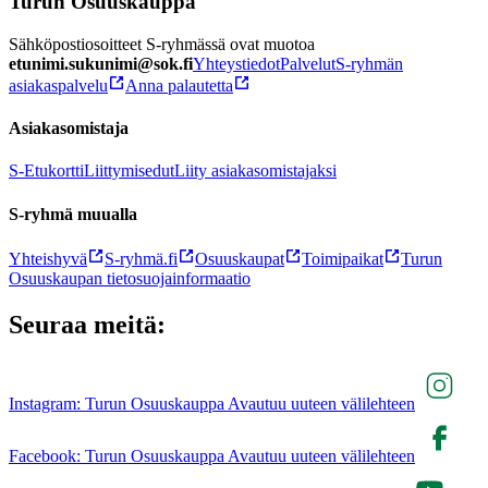
Turun Osuuskauppa
Sähköpostiosoitteet S-ryhmässä ovat muotoa
etunimi.sukunimi@sok.fi
Yhteystiedot
Palvelut
S-ryhmän
asiakaspalvelu
Anna palautetta
Asiakasomistaja
S-Etukortti
Liittymisedut
Liity asiakasomistajaksi
S-ryhmä muualla
Yhteishyvä
S-ryhmä.fi
Osuuskaupat
Toimipaikat
Turun
Osuuskaupan tietosuojainformaatio
Seuraa meitä:
Instagram: Turun Osuuskauppa Avautuu uuteen välilehteen
Facebook: Turun Osuuskauppa Avautuu uuteen välilehteen