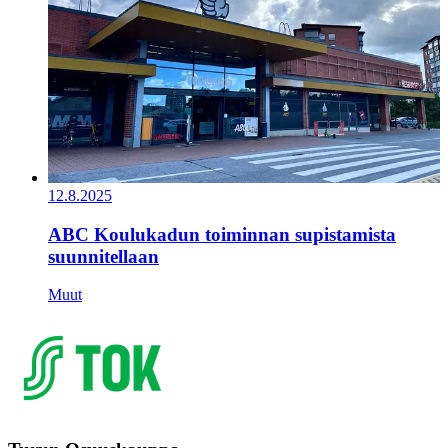
12.8.2025
ABC Koulukadun toiminnan supistamista
suunnitellaan
Muut