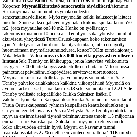
valikoimalla saaristotien varrella, kertoo TOK:n toimitusjohtaja
Harri
Koponen.
Myymäläkiinteistö saneerattiin täydellisesti
Aiemmin
Spar-myymälänä toiminut myymäläkiinteistö
saneerattiin
täydellisesti. Myös myymälän kaikki kalusteet ja laitteet
uusittiin.
Saneerauksen jälkeen myymälän kokonaispinta-ala on 550
m2, josta myyntialaa on
340 m2. Hanke on työllistänyt
rakennusaikana noin 10 henkeä.
– Tennbyn asukasyhdistys on ollut
aktiivisesti yhteydessä Turun
Osuuskauppaan koko rakentamisen
ajan. Yhdistys on antanut omia
kehitysideoitaan, jotka on pyritty
huomioimaan myymäläsuunnittelussa, kertoo
TOK:n toimialajohtaja
Mika Marttila.
Valikoimissa yli 3 000 tuotetta pysyvästi edulliseen
hintaan
Sale Tennby on lähikauppa, jonka kattavista valikoimista
löytyy yli 3 000
tuotetta pysyvästi edulliseen hintaan. Valikoimissa
painottuvat päivittäin
ruokapöydässä tarvittavat tuoretuotteet.
Myymälän koko mahdollistaa palvelun
myös sunnuntaisin. Sale
Tennby palvelee asiakkaitaan kaikkina viikonpäivinä.
Myymälä on
avoinna arkisin 7-21, lauantaisin 7-18 sekä sunnuntaisin 12-21.
Sale
Tennby työllistää salepäällikkö Riikka Salmisen lisäksi 6
vakituista
työntekijää. Salepäällikkö Riikka Salminen on suorittanut
Turun Osuuskaupassa
S-ryhmän kaupallisen kenttäkoulutuksen ja
siirtyy uuteen tehtäväänsä Prisma
Myllystä. Sale Tennbyn odotetaan
myyvän ensimmäisenä täytenä toimintavuotenaan
noin 1,5 miljoonaa
euroa. Turun Osuuskaupan Sale-ketjun myynnin kehitys on
ollut
koko alkuvuoden erittäin hyvä. Myynti on kasvanut tammi-
maaliskuussa
lähes 27 % edelliseen vuoteen verrattuna.
TOK on yli