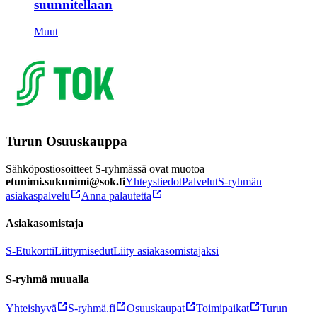
suunnitellaan
Muut
Turun Osuuskauppa
Sähköpostiosoitteet S-ryhmässä ovat muotoa
etunimi.sukunimi@sok.fi
Yhteystiedot
Palvelut
S-ryhmän
asiakaspalvelu
Anna palautetta
Asiakasomistaja
S-Etukortti
Liittymisedut
Liity asiakasomistajaksi
S-ryhmä muualla
Yhteishyvä
S-ryhmä.fi
Osuuskaupat
Toimipaikat
Turun