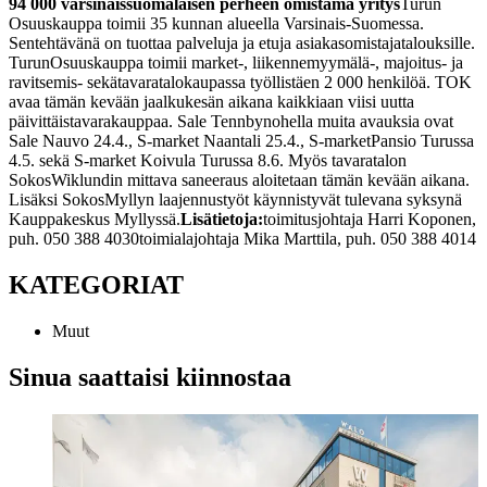
94 000 varsinaissuomalaisen perheen omistama yritys
Turun
Osuuskauppa toimii 35 kunnan alueella Varsinais-Suomessa.
Sen
tehtävänä on tuottaa palveluja ja etuja asiakasomistajatalouksille.
Turun
Osuuskauppa toimii market-, liikennemyymälä-, majoitus- ja
ravitsemis- sekä
tavaratalokaupassa työllistäen 2 000 henkilöä. TOK
avaa tämän kevään ja
alkukesän aikana kaikkiaan viisi uutta
päivittäistavarakauppaa. Sale Tennbyn
ohella muita avauksia ovat
Sale Nauvo 24.4., S-market Naantali 25.4., S-market
Pansio Turussa
4.5. sekä S-market Koivula Turussa 8.6. Myös tavaratalon
Sokos
Wiklundin mittava saneeraus aloitetaan tämän kevään aikana.
Lisäksi Sokos
Myllyn laajennustyöt käynnistyvät tulevana syksynä
Kauppakeskus Myllyssä.
Lisätietoja:
toimitusjohtaja Harri Koponen,
puh. 050 388 4030
toimialajohtaja Mika Marttila, puh. 050 388 4014
KATEGORIAT
Muut
Sinua saattaisi kiinnostaa