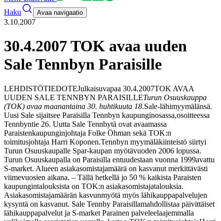
Haku
Avaa navigaatio
3.10.2007
30.4.2007 TOK avaa uuden
Sale Tennbyn Paraisille
LEHDISTÖTIEDOTE
Julkaisuvapaa 30.4.2007
TOK AVAA
UUDEN SALE TENNBYN PARAISILLE
Turun Osuuskauppa
(TOK) avaa maanantaina 30. huhtikuuta 18.
Sale-lähimyymälänsä.
Uusi Sale sijaitsee Paraisilla Tennbyn kaupunginosassa,
osoitteessa
Tennbyntie 26. Uutta Sale Tennbytä ovat avaamassa
Paraisten
kaupunginjohtaja Folke Öhman sekä TOK:n
toimitusjohtaja Harri Koponen.
Tennbyn myymäläkiinteistö siirtyi
Turun Osuuskaupalle Spar-kaupan myötä
vuoden 2006 lopussa.
Turun Osuuskaupalla on Paraisilla entuudestaan vuonna 1999
avattu
S-market. Alueen asiakasomistajamäärä on kasvanut merkittävästi
viime
vuosien aikana. – Tällä hetkellä jo 50 % kaikista Paraisten
kaupungin
talouksista on TOK:n asiakasomistajatalouksia.
Asiakasomistajamäärän kasvun
myötä myös lähikauppapalvelujen
kysyntä on kasvanut. Sale Tennby Paraisilla
mahdollistaa päivittäiset
lähikauppapalvelut ja S-market Parainen palvelee
laajemmalla