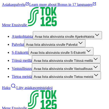
Asiakaspalvelu
Learn more about Bonus in 17 languages
Mene Etusivulle
Ajankohtaista
Avaa lista alisivuista sivulle Ajankohtaista
Palvelut
Avaa lista alisivuista sivulle Palvelut
S-Etukortti
Avaa lista alisivuista sivulle S-Etukortti
Töissä meillä
Avaa lista alisivuista sivulle Töissä meillä
Vastuullisuus
Avaa lista alisivuista sivulle Vastuullisuus
Tietoa meistä
Avaa lista alisivuista sivulle Tietoa meistä
Haku
Liity asiakasomistajaksi
Mene Etusivulle