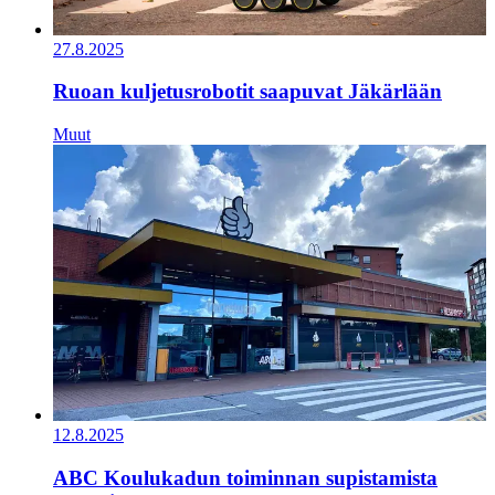
27.8.2025
Ruoan kuljetusrobotit saapuvat Jäkärlään
Muut
12.8.2025
ABC Koulukadun toiminnan supistamista