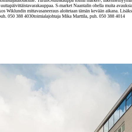
somistajatalouksille. Turun
Osuuskauppa toimii market-, liikennemyymälä-
 uutta
päivittäistavarakauppaa. S-market Naantalin ohella muita avauksi
kos Wiklundin mittava
saneeraus aloitetaan tämän kevään aikana. Lisäk
 puh. 050 388 4030
toimialajohtaja Mika Marttila, puh. 050 388 4014