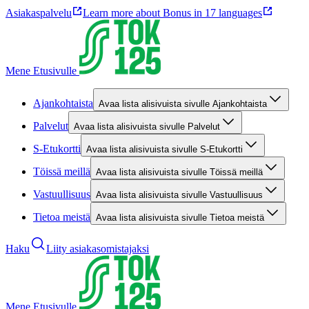
Asiakaspalvelu
Learn more about Bonus in 17 languages
Mene Etusivulle
Ajankohtaista
Avaa lista alisivuista sivulle Ajankohtaista
Palvelut
Avaa lista alisivuista sivulle Palvelut
S-Etukortti
Avaa lista alisivuista sivulle S-Etukortti
Töissä meillä
Avaa lista alisivuista sivulle Töissä meillä
Vastuullisuus
Avaa lista alisivuista sivulle Vastuullisuus
Tietoa meistä
Avaa lista alisivuista sivulle Tietoa meistä
Haku
Liity asiakasomistajaksi
Mene Etusivulle