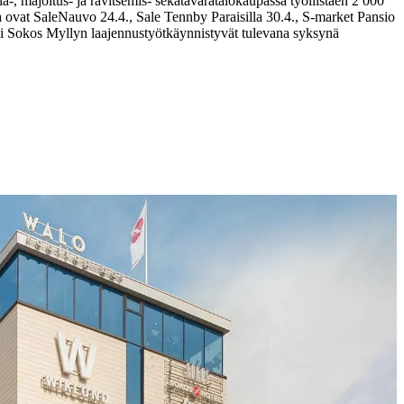
, majoitus- ja ravitsemis- sekä
tavaratalokaupassa työllistäen 2 000
a ovat Sale
Nauvo 24.4., Sale Tennby Paraisilla 30.4., S-market Pansio
si Sokos Myllyn laajennustyöt
käynnistyvät tulevana syksynä