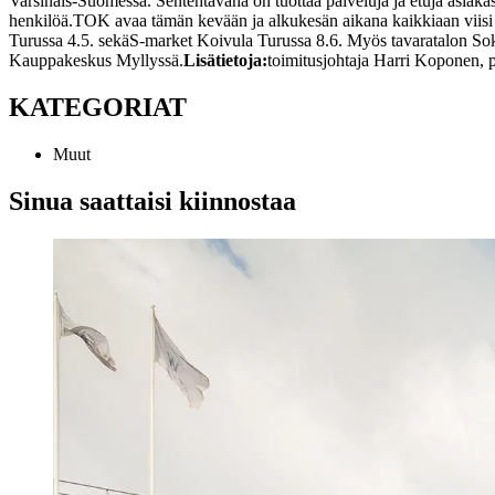
Varsinais-Suomessa. Sen
tehtävänä on tuottaa palveluja ja etuja asiaka
henkilöä.
TOK avaa tämän kevään ja alkukesän aikana kaikkiaan viisi
Turussa 4.5. sekä
S-market Koivula Turussa 8.6. Myös tavaratalon So
Kauppakeskus Myllyssä.
Lisätietoja:
toimitusjohtaja Harri Koponen,
KATEGORIAT
Muut
Sinua saattaisi kiinnostaa