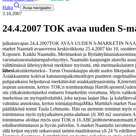
Haku
Avaa navigaatio
3.10.2007
24.4.2007 TOK avaa uuden S-ma
julkaisuvapaa 24.4.2007
TOK AVAA UUDEN S-MARKETIN NAA
market Naantali avaa
ovensa keskiviikkona 25.4.2007 klo 10, osoitte
Koponen. Kaikki Naantalin, Merimaskun ja Rymättylän
asiakasomista
varsinaissuomalainen
palveluyritys. Naantalin kaupungin alueella asu
välittömässä läheisyydessä merkitsee myös
sitä, että merimaskulaisten
lähes
kaksinkertaiseksi
– Turun Osuuskauppa aloitti uuden liikepaikan 
Asiakkaamme kokivat katutason
paikoitustilojen puutteen ongelmalli
pohjaratkaisu helpottavat merkittävästi asiakkaiden
asiointia. Kiinteist
nopean asioinnin, kertoo TOK:n toimitusjohtaja Harri
Koponen
Uuden 
siis yli
kaksinkertaiseksi entiseen Smarkettiin verrattuna. Myös valiko
marketissa on myös
palvelutiski, joka tarjoaa laajan liha- ja kalafilee
valmiina annoksina, kertoo toimialajohtaja
Mika Marttila
S-market Naant
päällikkönä toimii Tuula Lehmusto. Hän on aiemmin toiminut myös e
toimintansa myös nykyaikainen,
pinta-alaltaan yli 300 m2 suuruinen A
toimintansa aloittaa myös uusi TOK:n 16.
ABCpolttonesteautomaatti.
edullisen
hintatason ja hyvän palvelun. S-market Naantalin tavoitteen
sillä ketjun myynti on
kasvanut tammi-maaliskuussa yli 24 % edellisee