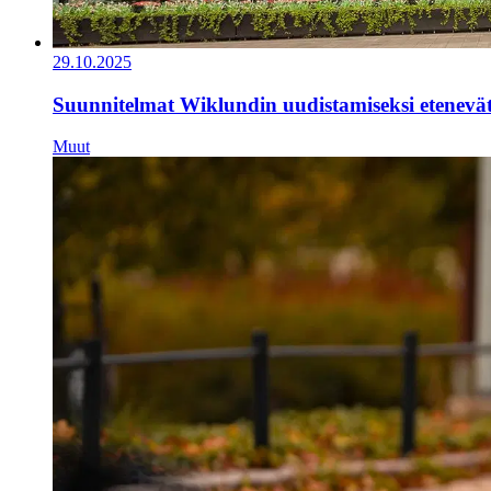
29.10.2025
Suunnitelmat Wiklundin uudistamiseksi etenevä
Muut