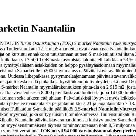
rketin Naantaliin
NTALIIN
Turun Osuuskaupan (TOK) S-market Naantalin rakennustyö
essa Tuulensuunkatu 12. Uutta
S-markettia ovat avaamassa Naantalin k
jat on kutsuttu ennakkoon tutustumaan uuteen S-markettiin
tiistai-iltana
u kaikkiaan yli 3 500 TOK:n
asiakasomistajataloutta eli kaikkiaan 53 % 
 ja rymättyläläisten asiakkaiden on helppo pysähtyä
asioimaan myymäläs
etsinnän S-marketille jo
2000-luvun alussa. Päivittäistavaravalikoimien 
sena. Uudessa liikepaikassa pystymme
laajentamaan päivittäistavaravali
ön sijainti keskeisellä paikalla ja hyvät
liikennöintiyhteydet sekä uusi 166
S-market Naantalin myymälärakennuksen pinta-ala on 2 915 m2, josta
imat kasvavat
entisestä 8 000 päivittäistavaratuotteesta jopa 14 000 tuott
valikoiman sekä arkeen että
juhlaan. Palvelutiskistä löytyvät myös leikkelee
ali palvelee maanantaista perjantaihin klo 7-21 ja lauantaisin
klo 7-18.
ntisen
Tullikadun S-marketin päällikkönä.
S-market Naantalin yhteytee
lkon myymälä, joka siirtyy uusiin tiloihin
osoitteessa Tuulensuunkatu 8 
Kilpailu Naantalin päivittäistavaramarkkinoista kiristyy uuden S-market
a on myydä
ensimmäisenä täytenä toimintavuotenaan noin 8,5 miljoonaa
n vuoteen verrattuna.
TOK on yli 94 000 varsinaissuomalaisen perhe