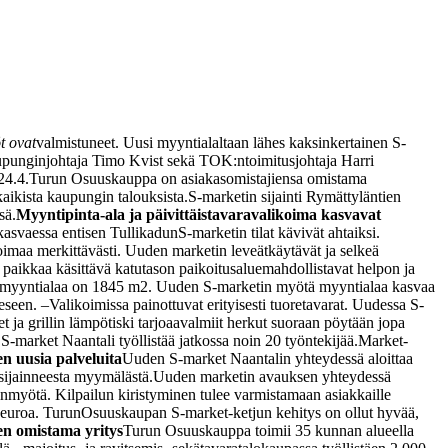
t ovat
valmistuneet. Uusi myyntialaltaan lähes kaksinkertainen S-
aupunginjohtaja Timo Kvist sekä TOK:n
toimitusjohtaja Harri
 24.4.
Turun Osuuskauppa on asiakasomistajiensa omistama
kaikista kaupungin talouksista.
S-marketin sijainti Rymättyläntien
sä.
Myyntipinta-ala ja päivittäistavaravalikoima kasvavat
kasvaessa entisen Tullikadun
S-marketin tilat kävivät ahtaiksi.
koimaa merkittävästi. Uuden marketin leveät
käytävät ja selkeä
 paikkaa käsittävä katutason paikoitusalue
mahdollistavat helpon ja
myyntialaa on 1845 m2. Uuden S-marketin myötä myyntialaa kasvaa
eeseen. –
Valikoimissa painottuvat erityisesti tuoretavarat. Uudessa S-
t ja grillin lämpötiski tarjoaa
valmiit herkut suoraan pöytään jopa
 S-market Naantali työllistää jatkossa noin 20 työntekijää.
Market-
n uusia palveluita
Uuden S-market Naantalin yhteydessä aloittaa
sijainneesta myymälästä.
Uuden marketin avauksen yhteydessä
in
myötä. Kilpailun kiristyminen tulee varmistamaan asiakkaille
 euroa. Turun
Osuuskaupan S-market-ketjun kehitys on ollut hyvää,
en omistama yritys
Turun Osuuskauppa toimii 35 kunnan alueella