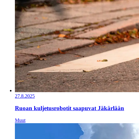
27.8.2025
Ruoan kuljetusrobotit saapuvat Jäkärlään
Muut