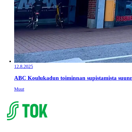
12.8.2025
ABC Koulukadun toiminnan supistamista suunn
Muut