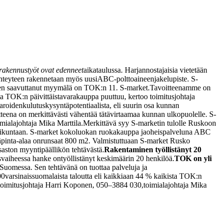
rakennustyöt ovat edenneet
aikataulussa. Harjannostajaisia vietetään
yhteyteen rakennetaan myös uusi
ABC-polttoaineenjakelupiste. S-
den saavuttanut myymälä on TOK:n 11. S-market.
Tavoitteenamme on
ta TOK:n päivittäistavarakauppa puuttuu, kertoo toimitusjohtaja
varoiden
kulutuskysyntäpotentiaalista, eli suurin osa kunnan
teena on merkittävästi vähentää tätä
virtaamaa kunnan ulkopuolelle. S-
mialajohtaja Mika Marttila.
Merkittävä syy S-marketin tulolle Ruskoon
ksikuntaan. S-market kokoluokan ruokakauppa ja
oheispalveluna ABC
pinta-alaa on
runsaat 800 m2. Valmistuttuaan S-market Rusko
osaston myyntipäällikön tehtävästä.
Rakentaminen työllistänyt 20
vaiheessa hanke on
työllistänyt keskimäärin 20 henkilöä.
TOK on yli
-Suomessa. Sen tehtävänä on tuottaa palveluja ja
00
varsinaissuomalaista taloutta eli kaikkiaan 44 % kaikista TOK:n
toimitusjohtaja Harri Koponen, 050–3884 030,
toimialajohtaja Mika