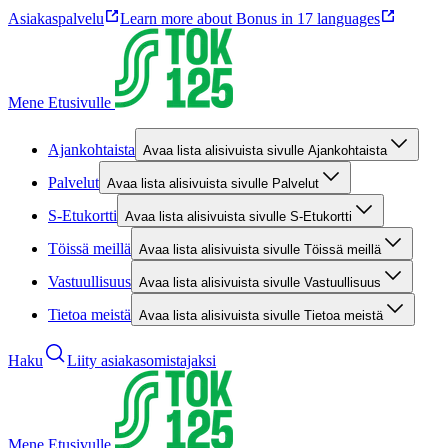
Asiakaspalvelu
Learn more about Bonus in 17 languages
Mene Etusivulle
Ajankohtaista
Avaa lista alisivuista sivulle Ajankohtaista
Palvelut
Avaa lista alisivuista sivulle Palvelut
S-Etukortti
Avaa lista alisivuista sivulle S-Etukortti
Töissä meillä
Avaa lista alisivuista sivulle Töissä meillä
Vastuullisuus
Avaa lista alisivuista sivulle Vastuullisuus
Tietoa meistä
Avaa lista alisivuista sivulle Tietoa meistä
Haku
Liity asiakasomistajaksi
Mene Etusivulle