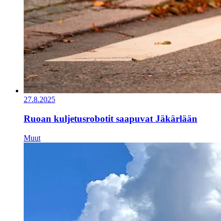
27.8.2025
Ruoan kuljetusrobotit saapuvat Jäkärlään
Muut