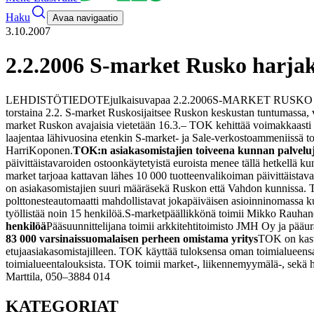
Haku
Avaa navigaatio
3.10.2007
2.2.2006 S-market Rusko harja
LEHDISTÖTIEDOTE
julkaisuvapaa 2.2.2006
S-MARKET RUSKO
torstaina 2.2. S-market Rusko
sijaitsee Ruskon keskustan tuntumassa, 
market Ruskon avajaisia vietetään 16.3.
– TOK kehittää voimakkaasti
laajentaa lähivuosina etenkin S-market- ja Sale-verkostoamme
niissä 
Harri
Koponen.
TOK:n asiakasomistajien toiveena kunnan palvelu
päivittäistavaroiden ostoon
käytetyistä euroista menee tällä hetkellä k
market tarjoaa kattavan lähes 10 000 tuotteen
valikoiman päivittäistav
on asiakasomistajien suuri määrä
sekä Ruskon että Vahdon kunnissa. T
polttonesteautomaatti mahdollistavat jokapäiväisen asioinnin
omassa k
työllistää noin 15 henkilöä.
S-marketpäällikkönä toimii Mikko Rauhanen
henkilöä
Pääsuunnittelijana toimii arkkitehtitoimisto JMH Oy ja pääur
83 000 varsinaissuomalaisen perheen omistama yritys
TOK on kasva
etuja
asiakasomistajilleen. TOK käyttää tuloksensa oman toimialueens
toimialueen
talouksista. TOK toimii market-, liikennemyymälä-, sekä ho
Marttila, 050–3884 014
KATEGORIAT