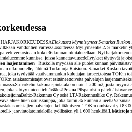
korkeudessa
 HARJAKORKEUDESSA
Elokuussa käynnistyneet S-market Ruskon 
vilkkaan Vahdontien varressa,
osoitteessa Myllymäentie 2. S-marketin 
 palveluverkostoaan koko 36 kunnan
toimialueellaan. Nyt harjakorkeu
toimialueemme kunnissa, joissa kannattavuusedellytykset täyttyvät ja
jois
jen laajentaminen
– Ruskolla myydään alle puolet kunnan päivittäista
unnan ulkopuolelle, lähinnä Turkuun
ja Raisioon. S-market Ruskon tavoit
araa, joka tyydyttää vaativammankin kuluttajan tarpeet,
toteaa TOK:n toi
OK:n asiakasomistajat ovat esittäneet
toiveita palvelujen laajentamise
unnassa.
S-marketin kokonaispinta-ala on noin 1 200 m2, josta myymälä
, joka siirtyy uuteen tehtäväänsä
Prisma Piispanristin päivittäistavara
akoitsijoina
Baltic-Rakennus Oy sekä LTJ-Rakennusliike Oy. Rakennus
va alueellinen osuuskauppa, joka toimii 36 kunnan alueella
Varsinais
a
asiakasomistajien palvelujen kehittämiseen. TOK:n omistavat yli 83 0
telli- ja
ravintolatoimialoilla työllistäen yli 1 600 henkilöä.
Lisätietoja: