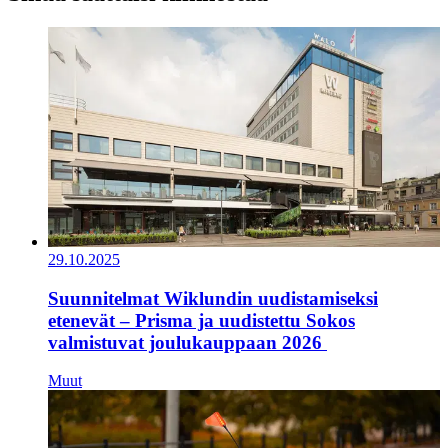
29.10.2025
Suunnitelmat Wiklundin uudistamiseksi
etenevät – Prisma ja uudistettu Sokos
valmistuvat joulukauppaan 2026
Muut