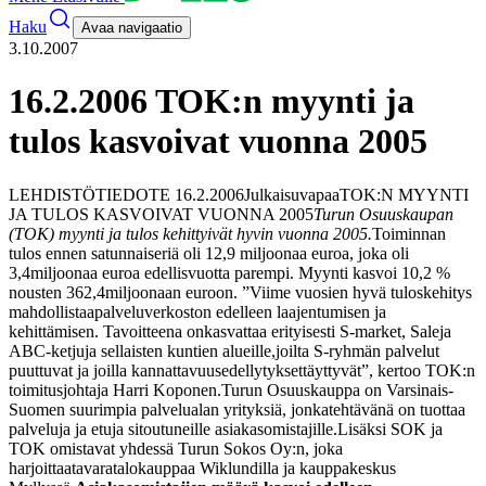
Haku
Avaa navigaatio
3.10.2007
16.2.2006 TOK:n myynti ja
tulos kasvoivat vuonna 2005
LEHDISTÖTIEDOTE 16.2.2006
Julkaisuvapaa
TOK:N MYYNTI
JA TULOS KASVOIVAT VUONNA 2005
Turun Osuuskaupan
(TOK) myynti ja tulos kehittyivät hyvin vuonna 2005.
Toiminnan
tulos ennen satunnaiseriä oli 12,9 miljoonaa euroa, joka oli
3,4
miljoonaa euroa edellisvuotta parempi. Myynti kasvoi 10,2 %
nousten 362,4
miljoonaan euroon. ”Viime vuosien hyvä tuloskehitys
mahdollistaa
palveluverkoston edelleen laajentumisen ja
kehittämisen. Tavoitteena on
kasvattaa erityisesti S-market, Saleja
ABC-ketjuja sellaisten kuntien alueille,
joilta S-ryhmän palvelut
puuttuvat ja joilla kannattavuusedellytykset
täyttyvät”, kertoo TOK:n
toimitusjohtaja Harri Koponen.
Turun Osuuskauppa on Varsinais-
Suomen suurimpia palvelualan yrityksiä, jonka
tehtävänä on tuottaa
palveluja ja etuja sitoutuneille asiakasomistajille.
Lisäksi SOK ja
TOK omistavat yhdessä Turun Sokos Oy:n, joka
harjoittaa
tavaratalokauppaa Wiklundilla ja kauppakeskus