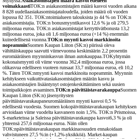
Myllyssä.
Asiakasomistajien määrä kasvoi edelleen
voimakkaasti
TOK:n asiakasomistajien määrä kasvoi vuoden aikana
8 828 uudella
asiakasomistajataloudella, joiden määrä oli vuoden
lopussa 82 351. TOK:n
toimialueen talouksista jo 44 % on TOK:n
asiakasomistajia. TOK:n bonusmyynti
kasvoi 12,6 % ja oli 279,5
miljoonaa euroa. TOK:n asiakasomistajat kerryttivät
bonusta 13,2
miljoonaa euroa, joka oli 1,6 miljoonaa euroa (+14 %) enemmän
kuin
edellisenä vuonna.
TOK:n myynti kasvoi markkinoita
nopeammin
Suomen Kaupan Liiton (SK:n) piirissä oleva
vähittäiskauppa saavutti viime
vuonna keskimäärin 2,2 prosentin
euromääräisen myynninkasvun ilman autokauppaa.
TOKyhtymän
kokonaismyynti oli viime vuonna 362,4 miljoonaa euroa, jossa
oli
kasvua edelliseen vuoteen runsaat 33,7 miljoonaa euroa, eli 10,2
%. Täten TOK:n
myynti kasvoi markkinoita nopeammin. Myynnin
kehitykseen vaikuttivat
asiakasomistajien määrän kasvu ja
asiakasomistajien lisääntynyt ostojen
keskittäminen sekä uusien
toimipaikkojen avaaminen.
TOK:n päivittäistavarakauppa
Suomen
Kaupan Liiton (SK:n) jäsenyritysten
päivittäistavarakaupan
euromääräinen myynti kasvoi 0,5 %
edellisestä vuodesta. Suomen koko
päivittäistavarakaupan kehityksen
arvioidaan viime vuodelta kasvaneen noin 1,5
%. TOK:n Prismoissa,
S-marketeissa ja Saleissa päivittäistavarakauppa kasvoi
6,3 % ja oli
yhteensä 257,6 miljoonaa euroa. Näin ollen
TOK:n
päivittäistavarakaupan markkinaosuuden ennakoidaan
vahvistuneen 27,5 %:in (+1,2
%-yksikköä). Market-kaupan