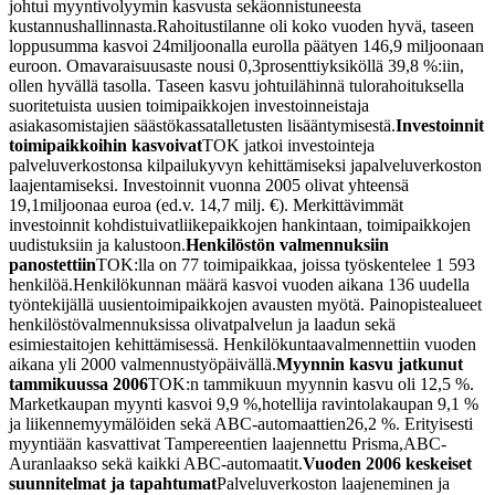
johtui myyntivolyymin kasvusta sekä
onnistuneesta
kustannushallinnasta.
Rahoitustilanne oli koko vuoden hyvä, taseen
loppusumma kasvoi 24
miljoonalla eurolla päätyen 146,9 miljoonaan
euroon. Omavaraisuusaste nousi 0,3
prosenttiyksiköllä 39,8 %:iin,
ollen hyvällä tasolla. Taseen kasvu johtui
lähinnä tulorahoituksella
suoritetuista uusien toimipaikkojen investoinneista
ja
asiakasomistajien säästökassatalletusten lisääntymisestä.
Investoinnit
toimipaikkoihin kasvoivat
TOK jatkoi investointeja
palveluverkostonsa kilpailukyvyn kehittämiseksi ja
palveluverkoston
laajentamiseksi. Investoinnit vuonna 2005 olivat yhteensä
19,1
miljoonaa euroa (ed.v. 14,7 milj. €). Merkittävimmät
investoinnit kohdistuivat
liikepaikkojen hankintaan, toimipaikkojen
uudistuksiin ja kalustoon.
Henkilöstön valmennuksiin
panostettiin
TOK:lla on 77 toimipaikkaa, joissa työskentelee 1 593
henkilöä.
Henkilökunnan määrä kasvoi vuoden aikana 136 uudella
työntekijällä uusien
toimipaikkojen avausten myötä. Painopistealueet
henkilöstövalmennuksissa olivat
palvelun ja laadun sekä
esimiestaitojen kehittämisessä. Henkilökuntaa
valmennettiin vuoden
aikana yli 2000 valmennustyöpäivällä.
Myynnin kasvu jatkunut
tammikuussa 2006
TOK:n tammikuun myynnin kasvu oli 12,5 %.
Marketkaupan myynti kasvoi 9,9 %,
hotellija ravintolakaupan 9,1 %
ja liikennemyymälöiden sekä ABC-automaattien
26,2 %. Erityisesti
myyntiään kasvattivat Tampereentien laajennettu Prisma,
ABC-
Auranlaakso sekä kaikki ABC-automaatit.
Vuoden 2006 keskeiset
suunnitelmat ja tapahtumat
Palveluverkoston laajeneminen ja