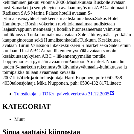
kehittäminen jatkuu vuonna 2006.
Maaliskuussa Ruskolle avataan
uusi S-market ja sen yhteyteen avataan myös uusi
ABC-automaatti.
Radisson SAS Marina Palace hotelli avataan S-
ryhmäläisenä
yhteishankkeena maaliskuun alussa.
Sokos Hotel
Hamburger Börsin yökerhon ravintolamaailmaa uudistetaan
laajasti
vappuun mennessä ja hotellin huonesaneeraus valmistuu
huhtikuussa. Toukokuun
aikana avataan Sale lähimyymälä Jyrkkälän
kaupunginosaan sekä Humalistonkadulle
Turkuun. Kesäkuussa
avataan Turun Varissuon liikekeskukseen S-market sekä Sale
Lemun
kuntaan. Uusi ABC Auran liikennemyymälä avataan samoin
kesäkuussa
nykyisen ABC – liikennemyymälän tontille.
Loppuvuodesta pyritään avaamaan
Pansioon S-market. Naantalin
uuden S-marketin rakennustyöt käynnistyvät
maalis-huhtikuussa ja
toimipaikka tullaan avaamaan keväällä
2007.
Lisätietoja:
toimitusjohtaja Harri Koponen, puh: 050–388
4030
talousjohtaja Mika Nupponen, puh: 0500-432 817
Liitteet:
Tulostietoja ja TOK:n palveluverkosto 31.12.2005
KATEGORIAT
Muut
Sinua saattaisi kiinnostaa