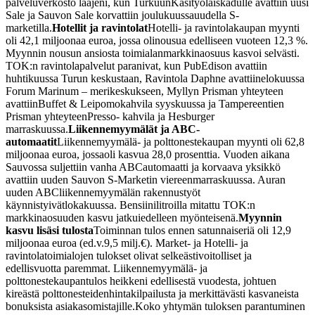
palveluverkosto laajeni, kun Turkuun
Käsityöläiskadulle avattiin uusi
Sale ja Sauvon Sale korvattiin joulukuussa
uudella S-
marketilla.
Hotellit ja ravintolat
Hotelli- ja ravintolakaupan myynti
oli 42,1 miljoonaa euroa, jossa oli
nousua edelliseen vuoteen 12,3 %.
Myynnin nousun ansiosta toimialan
markkinaosuus kasvoi selvästi.
TOK:n ravintolapalvelut paranivat, kun Pub
Edison avattiin
huhtikuussa Turun keskustaan, Ravintola Daphne avattiin
elokuussa
Forum Marinum – merikeskukseen, Myllyn Prisman yhteyteen
avattiin
Buffet & Leipomokahvila syyskuussa ja Tampereentien
Prisman yhteyteen
Presso- kahvila ja Hesburger
marraskuussa.
Liikennemyymälät ja ABC-
automaatit
Liikennemyymälä- ja polttonestekaupan myynti oli 62,8
miljoonaa euroa, jossa
oli kasvua 28,0 prosenttia. Vuoden aikana
Sauvossa suljettiin vanha ABC
automaatti ja korvaava yksikkö
avattiin uuden Sauvon S-Marketin viereen
marraskuussa. Auran
uuden ABCliikennemyymälän rakennustyöt
käynnistyivät
lokakuussa. Bensiinilitroilla mitattu TOK:n
markkinaosuuden kasvu jatkui
edelleen myönteisenä.
Myynnin
kasvu lisäsi tulosta
Toiminnan tulos ennen satunnaiseriä oli 12,9
miljoonaa euroa (ed.v.9,5 milj.
€). Market- ja Hotelli- ja
ravintolatoimialojen tulokset olivat selkeästi
voitolliset ja
edellisvuotta paremmat. Liikennemyymälä- ja
polttonestekaupan
tulos heikkeni edellisestä vuodesta, johtuen
kireästä polttonesteiden
hintakilpailusta ja merkittävästi kasvaneista
bonuksista asiakasomistajille.
Koko yhtymän tuloksen parantuminen