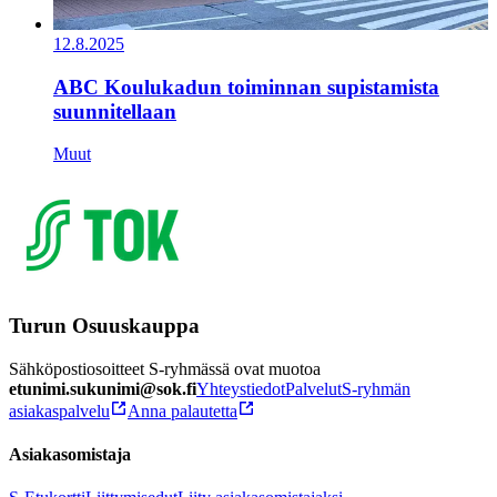
12.8.2025
ABC Koulukadun toiminnan supistamista
suunnitellaan
Muut
Turun Osuuskauppa
Sähköpostiosoitteet S-ryhmässä ovat muotoa
etunimi.sukunimi@sok.fi
Yhteystiedot
Palvelut
S-ryhmän
asiakaspalvelu
Anna palautetta
Asiakasomistaja