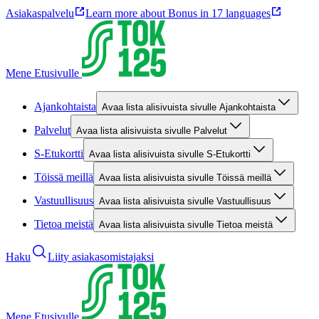
Asiakaspalvelu
Learn more about Bonus in 17 languages
Mene Etusivulle
Ajankohtaista
Avaa lista alisivuista sivulle Ajankohtaista
Palvelut
Avaa lista alisivuista sivulle Palvelut
S-Etukortti
Avaa lista alisivuista sivulle S-Etukortti
Töissä meillä
Avaa lista alisivuista sivulle Töissä meillä
Vastuullisuus
Avaa lista alisivuista sivulle Vastuullisuus
Tietoa meistä
Avaa lista alisivuista sivulle Tietoa meistä
Haku
Liity asiakasomistajaksi
Mene Etusivulle