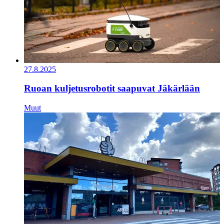
27.8.2025
Ruoan kuljetusrobotit saapuvat Jäkärlään
Muut