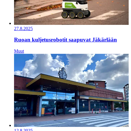
27.8.2025
Ruoan kuljetusrobotit saapuvat Jäkärlään
Muut
12.8.2025