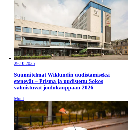
29.10.2025
Suunnitelmat Wiklundin uudistamiseksi
etenevät – Prisma ja uudistettu Sokos
valmistuvat joulukauppaan 2026
Muut