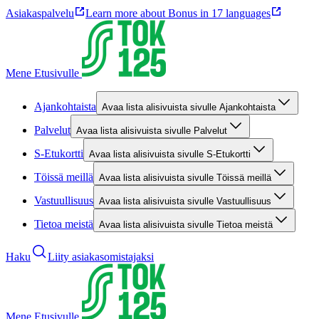
Asiakaspalvelu
Learn more about Bonus in 17 languages
Mene Etusivulle
Ajankohtaista
Avaa lista alisivuista sivulle Ajankohtaista
Palvelut
Avaa lista alisivuista sivulle Palvelut
S-Etukortti
Avaa lista alisivuista sivulle S-Etukortti
Töissä meillä
Avaa lista alisivuista sivulle Töissä meillä
Vastuullisuus
Avaa lista alisivuista sivulle Vastuullisuus
Tietoa meistä
Avaa lista alisivuista sivulle Tietoa meistä
Haku
Liity asiakasomistajaksi
Mene Etusivulle