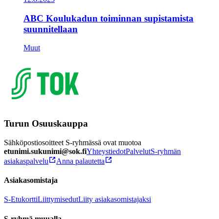
ABC Koulukadun toiminnan supistamista
suunnitellaan
Muut
Turun Osuuskauppa
Sähköpostiosoitteet S-ryhmässä ovat muotoa
etunimi.sukunimi@sok.fi
Yhteystiedot
Palvelut
S-ryhmän
asiakaspalvelu
Anna palautetta
Asiakasomistaja
S-Etukortti
Liittymisedut
Liity asiakasomistajaksi
S-ryhmä muualla