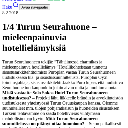
Haku
Avaa navigaatio
8.2.2018
1/4 Turun Seurahuone –
mieleenpainuvia
hotellielämyksiä
Turun Seurahuoneen tekijät: ”Tähtäimessä charmikas ja
mieleenpainuva hotellielämys.”
Hotellikohteistaan tunnettu
sisustusarkkitehtitoimisto Puroplan vastaa Turun Seurahuoneen
uudistuksessa tila- ja sisustussuunnittelusta. Puroplan Oy:n
toimitusjohtaja, sisustusarkkitehti Jaakko Puro lupaa, että uudistuva
Seurahuone tuo kaupunkiin jotain aivan uutta ja unohtumatonta.
Mistä vastaatte Solo Sokos Hotel Turun Seurahuoneen
uudistuksessa?
– Projekti lähti liikkeelle brändin ja arvokiinteistön
uudistuksesta yhteistyössä Turun Osuuskaupan kanssa. Olemme
suunnitelleet mm. tilojen pohjaratkaisun ja huoneiden sisustuksen.
Tärkein tehtävämme on saada hotellivieras viihtymään
mahdollisimman hyvin.
Mitä Turun Seurahuoneen
suunnittelussa on pitänyt ottaa huomioon?
– Se on paikallisesti