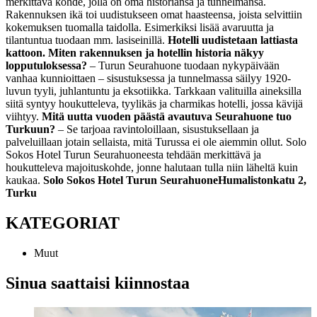
merkittävä kohde, jolla on oma historiansa ja tunnelmansa.
Rakennuksen ikä toi uudistukseen omat haasteensa, joista selvittiin
kokemuksen tuomalla taidolla. Esimerkiksi lisää avaruutta ja
tilantuntua tuodaan mm. lasiseinillä.
Hotelli uudistetaan lattiasta
kattoon. Miten rakennuksen ja hotellin historia näkyy
lopputuloksessa?
– Turun Seurahuone tuodaan nykypäivään
vanhaa kunnioittaen – sisustuksessa ja tunnelmassa säilyy 1920-
luvun tyyli, juhlantuntu ja eksotiikka. Tarkkaan valituilla aineksilla
siitä syntyy houkutteleva, tyylikäs ja charmikas hotelli, jossa kävijä
viihtyy.
Mitä uutta vuoden päästä avautuva Seurahuone tuo
Turkuun?
– Se tarjoaa ravintoloillaan, sisustuksellaan ja
palveluillaan jotain sellaista, mitä Turussa ei ole aiemmin ollut. Solo
Sokos Hotel Turun Seurahuoneesta tehdään merkittävä ja
houkutteleva majoituskohde, jonne halutaan tulla niin läheltä kuin
kaukaa.
Solo Sokos Hotel Turun SeurahuoneHumalistonkatu 2,
Turku
KATEGORIAT
Muut
Sinua saattaisi kiinnostaa